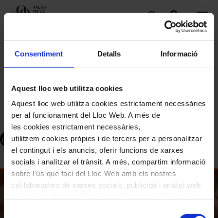
Conferències
Consentiment
Detalls
Informació
Parlem de... 'Kavakos & Gilbert
& Elbphilharmonie' amb Xavier
Aquest lloc web utilitza cookies
Chavarría
Aquest lloc web utilitza cookies estrictament necessàries
per al funcionament del Lloc Web. A més de
les cookies estrictament necessàries,
PREMSA — PALAU DE LA MÚSICA
13 NOVEMBRE
PER
·
utilitzem cookies pròpies i de tercers per a personalitzar
CATALANA
2019
el contingut i els anuncis, oferir funcions de xarxes
socials i analitzar el trànsit. A més, compartim informació
sobre l'ús que faci del Lloc Web amb els nostres
col·laboradors de xarxes socials, publicitat i anàlisi web,
els quals poden combinar-la amb una altra informació
que els hagi proporcionat o que hagin recopilat a través
Selecció