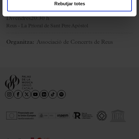
Rebutjar totes
13 Març 2026
Divendres
20:30 h
Reus - La Prioral de Sant Pere Apòstol
Organitza:
Associació de Concerts de Reus