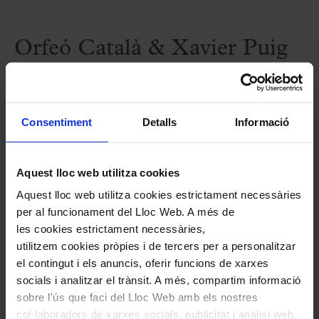
Orfeó Català & Xavier Puig
Atenció: aquest concert se celebrarà a
Consentiment
Detalls
Informació
l’església Prioral de Sant Pere de Reus.
Més informació en aquest
enllaç
.
Aquest lloc web utilitza cookies
Aquest lloc web utilitza cookies estrictament necessàries
Fitxa artística
per al funcionament del Lloc Web. A més de
les cookies estrictament necessàries,
utilitzem cookies pròpies i de tercers per a personalitzar
Èlia Farreras-Cabero,
soprano
el contingut i els anuncis, oferir funcions de xarxes
Joan Mas,
tenor
socials i analitzar el trànsit. A més, compartim informació
Joan Seguí,
orgue
sobre l'ús que faci del Lloc Web amb els nostres
col·laboradors de xarxes socials, publicitat i anàlisi web,
Orfeó Català