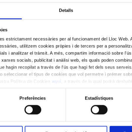
Detalls
kies
kies estrictament necessàries per al funcionament del Lloc Web.
ssàries, utilitzem cookies pròpies i de tercers per a personalitza
ials i analitzar el trànsit. A més, compartim informació sobre l'
 xarxes socials, publicitat i anàlisi web, els quals poden combin
t Meneses, directora)
e hagin recopilat a través de l'ús que hagi fet dels seus serveis.
o seleccionar el tipus de cookies que vol permetre i prémer sobr
a i Pedrals, directora)
nostra Política de Cookies
aquí
, a través de la qual podrà deshabil
ment.
Preferències
Estadístiques