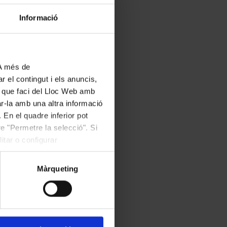
Informació
 A més de
r el contingut i els anuncis,
ús que faci del Lloc Web amb
ar-la amb una altra informació
 En el quadre inferior pot
e "Permetre la selecció". Si
itar o configurar
Màrqueting