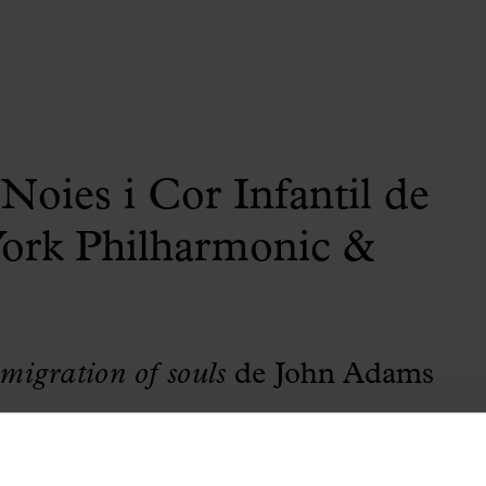
Noies i Cor Infantil de
York Philharmonic &
migration of souls
de John Adams
 Musikverein de Viena.