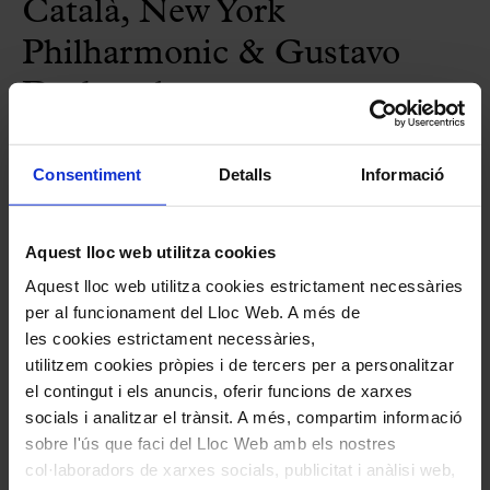
Català, New York
Philharmonic & Gustavo
Dudamel
Gira europea amb
On the
Consentiment
Detalls
Informació
transmigration of souls
de John Adams
Aquest lloc web utilitza cookies
Atenció: aquest concert tindrà lloc a
Aquest lloc web utilitza cookies estrictament necessàries
l’Elbphilharmonie d’Hamburg.
per al funcionament del Lloc Web. A més de
les cookies estrictament necessàries,
Més informació en aquest
enllaç
.
utilitzem cookies pròpies i de tercers per a personalitzar
el contingut i els anuncis, oferir funcions de xarxes
socials i analitzar el trànsit. A més, compartim informació
Fitxa artística
sobre l'ús que faci del Lloc Web amb els nostres
col·laboradors de xarxes socials, publicitat i anàlisi web,
Orfeó Català
(Xavier Puig, director)