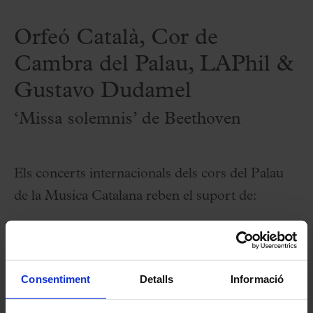
Orfeó Català, Cor de
Cambra del Palau, LAPhil &
Gustavo Dudamel
‘Missa solemnis’ de Beethoven
Els concerts internacionals dels cors del Palau
de la Musica Catalana reben el suport de:
Consentiment
Detalls
Informació