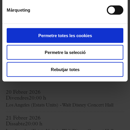
Orquestra Filharmònica de Los Angeles
Màrqueting
(LAPhil)
Gustavo Dudamel,
director
Permetre totes les cookies
Programa
Permetre la selecció
L. VAN BEETHOVEN:
Missa solemnis, en Re
Rebutjar totes
major, op. 123
20 Febrer 2026
Divendres
20:00 h
Los Angeles (Estats Units) - Walt Disney Concert Hall
21 Febrer 2026
Dissabte
20:00 h