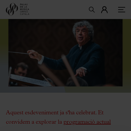
Aquest esdeveniment ja s'ha celebrat. Et
convidem a explorar la
programació actual