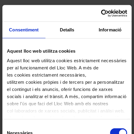
#simfònica
#músicauniversal
#gransfigures
Novena de Dvorák: Simfonia
Consentiment
Detalls
Informació
del Nou Món
Semion Bitxkov i Orquestra
Aquest lloc web utilitza cookies
Filharmònica Txeca
Aquest lloc web utilitza cookies estrictament necessàries
per al funcionament del Lloc Web. A més de
les cookies estrictament necessàries,
IMPRIMIR PROGRAMA COMPLET
utilitzem cookies pròpies i de tercers per a personalitzar
el contingut i els anuncis, oferir funcions de xarxes
socials i analitzar el trànsit. A més, compartim informació
Fitxa artística
sobre l'ús que faci del Lloc Web amb els nostres
col·laboradors de xarxes socials, publicitat i anàlisi web,
els quals poden combinar-la amb una altra informació
Orquestra Filharmònica Txeca
que els hagi proporcionat o que hagin recopilat a través
Selecció
Pablo Ferrández
,
violoncel
de l'ús que hagi fet dels seus serveis. En el quadre
Necessàries