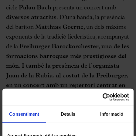
cicle
Palau Bach
presenta un concert amb
diversos atractius
. D’una banda, la presència
del baríton
Matthias Goerne
, un dels màxims
exponents de la tradició liederística, acompanyat
de la
Freiburger Barockorchester
, una de les
formacions barroques més prestigioses del
món. I també la presència de l’organista
Juan de la Rubia
, al costat de la Freiburger,
en un concert amb un repertori centrat en
Bach i Händel, compositors que van néixer
el mateix any.
Consentiment
Detalls
Informació
Goerne
,
undels cantants més reclamats
internacionalment i convidat habitual dels més
Aquest lloc web utilitza cookies