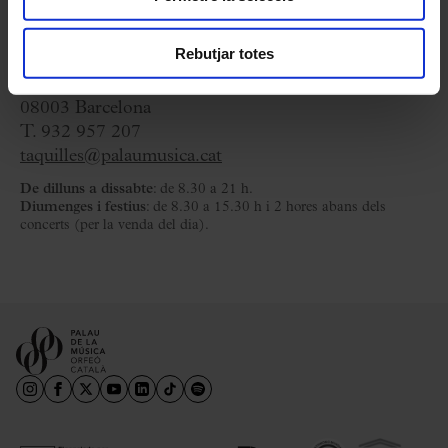
Taquilles
Rebutjar totes
C/ Palau de la Música, 4-6,
08003 Barcelona
T. 932 957 207
taquilles@palaumusica.cat
De dilluns a dissabte
: de 8.30 a 21 h.
Diumenges i festius
: de 8.30 a 15.30 h i 2 hores abans dels
concerts (per la venda del dia).