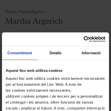
#piano
#gransfigures
Martha Argerich
IMPRIMIR PROGRAMA COMPLET
Consentiment
Detalls
Informació
Fitxa artística
Aquest lloc web utilitza cookies
Martha Argerich
,
piano
Aquest lloc web utilitza cookies estrictament necessàries
Dong-Hyek Lim
,
piano
per al funcionament del Lloc Web. A més de
les cookies estrictament necessàries,
utilitzem cookies pròpies i de tercers per a personalitzar
Programa
el contingut i els anuncis, oferir funcions de xarxes
socials i analitzar el trànsit. A més, compartim informació