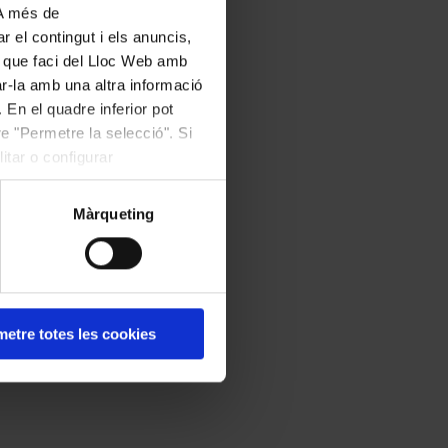
 A més de
r el contingut i els anuncis,
ús que faci del Lloc Web amb
ar-la amb una altra informació
 En el quadre inferior pot
e "Permetre la selecció". Si
itar o configurar
Màrqueting
etre totes les cookies