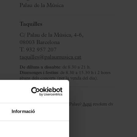
Palau de la Música
Taquilles
C/ Palau de la Música, 4-6,
08003 Barcelona
T. 932 957 207
taquilles@palaumusica.cat
De dilluns a dissabte
: de 8.30 a 21 h.
Diumenges i festius
: de 8.30 a 15.30 h i 2 hores
abans dels concerts (per la venda del dia).
Benvinguda al Palau
És el teu primer concert al Palau?
Aquí
resolem els
dubtes habituals.
Informació