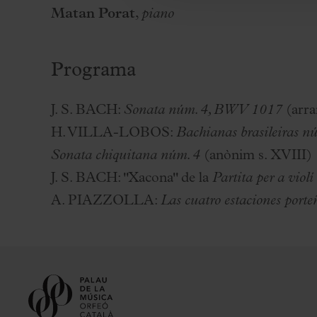
Matan Porat
,
piano
Programa
J. S. BACH
:
Sonata núm. 4, BWV 1017
(arra
H. VILLA-LOBOS
:
Bachianas brasileiras n
Sonata chiquitana núm. 4
(anònim s. XVIII)
J. S. BACH
: "Xacona" de la
Partita per a vio
A. PIAZZOLLA
:
Las cuatro estaciones porte