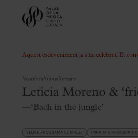
Aquest esdeveniment ja s'ha celebrat. Et con
#cambra
#nousformats
Leticia Moreno & ‘fri
Comprar entrades
Abonaments
—‘Bach in the jungle’
Regala Palau
Tria el teu moment al Palau
Activitats complementàries
VEURE PROGRAMA COMPLET
IMPRIMIR PROGRAMA 