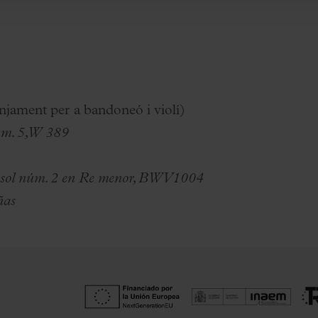
njament per a bandoneó i violí)
úm. 5, W 389
lí sol núm. 2 en Re menor, BWV1004
ñas