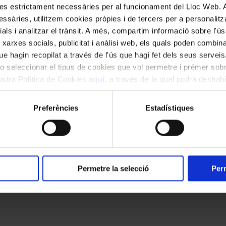
kies estrictament necessàries per al funcionament del Lloc Web.
ssàries, utilitzem cookies pròpies i de tercers per a personalitza
ials i analitzar el trànsit. A més, compartim informació sobre l'
 xarxes socials, publicitat i anàlisi web, els quals poden combin
e hagin recopilat a través de l'ús que hagi fet dels seus serveis.
o seleccionar el tipus de cookies que vol permetre i prémer sobr
nostra Política de Cookies
aquí
, a través de la qual podrà deshabil
ment.
Preferències
Estadístiques
Permetre la selecció
Perm