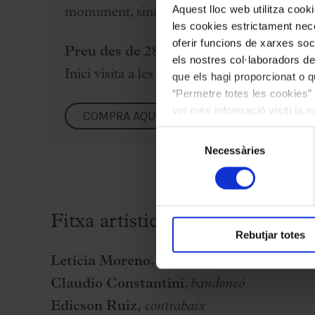
Aquest lloc web utilitza coo
monument, sinó una sala viva.
les cookies estrictament nece
oferir funcions de xarxes soc
Preu des de 28 €
.
els nostres col·laboradors de
Inici visita a les 18:30 h.
que els hagi proporcionat o qu
“Permetre totes les cookies” 
vol més informació visiti la 
COMPRA AQUÍ
les cookies en qualsevol mo
Selecció
Necessàries
de
consentiment
Fitxa artística
Rebutjar totes
Leticia Moreno
,
violí
Claudio Constantini
,
bandoneó
Edicson Ruiz,
contrabaix