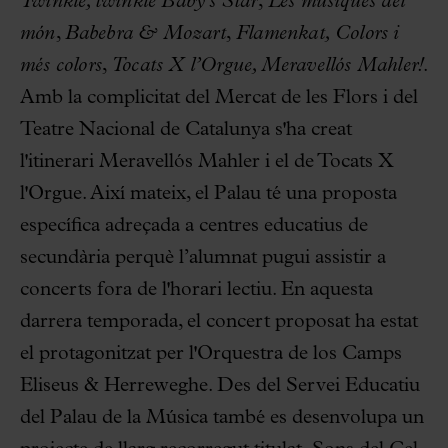
Twinkle, twinkle Baby’s Star
,
Les músiques del
món
,
Babebra & Mozart
,
Flamenkat,
Colors i
més colors
,
Tocats X l’Orgue, Meravellós Mahler!
.
Amb la complicitat del Mercat de les Flors i del
Teatre Nacional de Catalunya s'ha creat
l'itinerari Meravellós Mahler i el de Tocats X
l'Orgue. Així mateix, el Palau té una proposta
específica adreçada a centres educatius de
secundària perquè l’alumnat pugui assistir a
concerts fora de l'horari lectiu. En aquesta
darrera temporada, el concert proposat ha estat
el protagonitzat per l'Orquestra de los Camps
Eliseus & Herreweghe. Des del Servei Educatiu
del Palau de la Música també es desenvolupa un