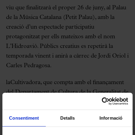
viu que finalitzarà el proper 26 de juny, al Palau
de la Música Catalana (Petit Palau), amb la
creació d’un espectacle participatiu
protagonitzat per ells mateixos amb el nom
L’Hidroavió. Públics creatius es repetirà la
temporada vinent i anirà a càrrec de Jordi Oriol i
Carles Pedragosa.
laCultivadora, que compta amb el finançament
del Departament de Cultura de la Generalitat de
Catalunya, va iniciar la seva activitat el setembre
del 2023 amb l’objectiu de crear més ponts de
Consentiment
Detalls
Informació
connexió entre la comunitat educativa i les arts
escèniques i musicals. Per fer-ho, va unificar en