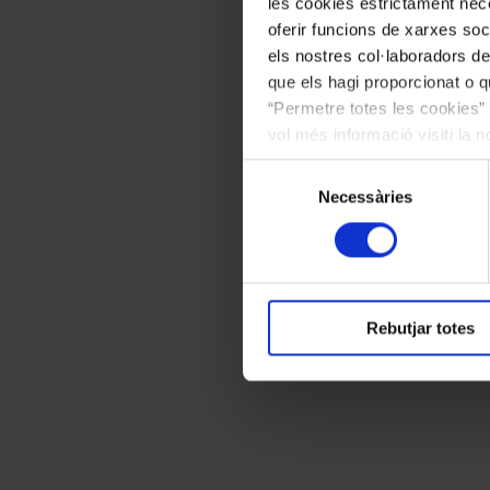
les cookies estrictament nece
oferir funcions de xarxes soc
els nostres col·laboradors de
que els hagi proporcionat o qu
“Permetre totes les cookies” 
vol més informació visiti la 
les cookies en qualsevol mo
Selecció
Necessàries
de
consentiment
Rebutjar totes