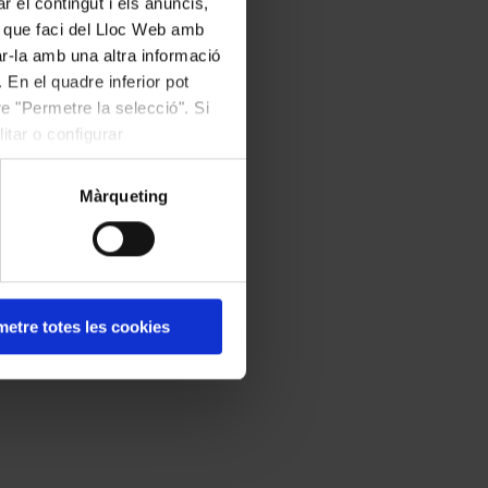
r el contingut i els anuncis,
ús que faci del Lloc Web amb
ar-la amb una altra informació
 En el quadre inferior pot
e "Permetre la selecció". Si
itar o configurar
Màrqueting
etre totes les cookies