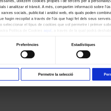
ssàries, utilitzem cookies pròpies i de tercers per a personalitza
ials i analitzar el trànsit. A més, compartim informació sobre l'
 xarxes socials, publicitat i anàlisi web, els quals poden combin
e hagin recopilat a través de l'ús que hagi fet dels seus serveis.
o seleccionar el tipus de cookies que vol permetre i prémer sobr
nostra Política de Cookies
aquí
, a través de la qual podrà deshabil
ment.
Preferències
Estadístiques
Permetre la selecció
Perm