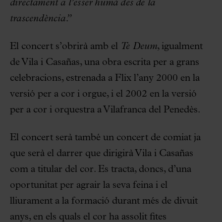
directament a l’esser humà des de la
trascendència.”
El concert s’obrirà amb el
Te Deum
, igualment
de Vila i Casañas, una obra escrita per a grans
celebracions, estrenada a Flix l’any 2000 en la
versió per a cor i orgue, i el 2002 en la versió
per a cor i orquestra a Vilafranca del Penedès.
El concert serà també un concert de comiat ja
que serà el darrer que dirigirà Vila i Casañas
com a titular del cor. Es tracta, doncs, d’una
oportunitat per agrair la seva feina i el
lliurament a la formació durant més de divuit
anys, en els quals el cor ha assolit fites