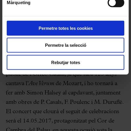
Màrqueting
formacions més energètiques i estimulants del
panorama internacional, com és l’Orquesta
Sinfónica Simón Bolívar, dirigida pel carismàtic
Permetre totes les cookies
director Gustavo Dudamel (Palau de la Música
Permetre la selecció
Catalana 15.03.2017 i Auditorio Nacional de
Madrid, 16.03.2017). La cita següent serà el
Rebutjar totes
05.04.2017, rememorant el primer concert
públic de l’Orfeó Català, ja que farà 125 anys
cantava l’
Ave Verum
de Mozart, i ho tornarà a
fer amb Simon Halsey al capdavant, juntament
amb obres de P. Casals, F. Poulenc i M. Duruflé.
El concert que clourà el seguit de celebracions
serà el 14.05.2017, protagonitzat pel Cor de
Cambra del Palau, en aquesta ocasió sota la