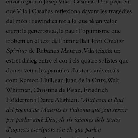
encarregada a Josep Vila i Casañas. Una peça en
què Vila i Casañas reflexiona davant les tragèdies
del món i reivindica tot allò que té un valor
etern: la generositat, la pau i l’optimisme que
trobem en el text de l’himne llatí
Veni Creator
Spiritus
de Rabanus Maurus. Vila teixeix un
estret diàleg entre el cor i els quatre solistes que
donen veu a les paraules d’autors universals
com Ramon Llull, san Juan de la Cruz, Walt
Whitman, Christine de Pisan, Friedrich
Höldernin i Dante Alighieri.
“Així com el llatí
del poema de Maurus és l’idioma que fem servir
per parlar amb Déu, els sis idiomes dels textos
d’aquests escriptors són els que parlen