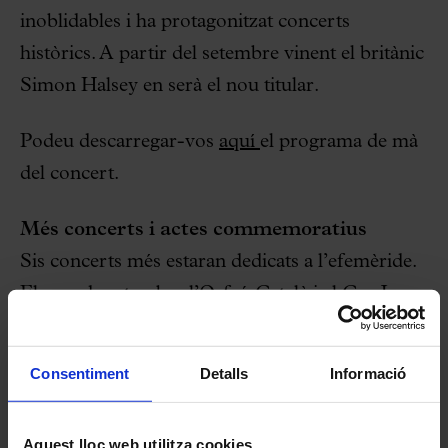
inoblidables i ha protagonitzat concerts
històrics. A partir del setembre vinent el britànic
Simon Halsey en serà el nou titular.
Podeu descarregar-vos
aquí
el programa de mà
del concert.
Més concerts i actes commemoratius
Sis concerts més estaran dedicats a l’efemèride.
El mes de setembre l’Orfeó Català i el Cor Jove
es posaran a les ordres de Gianandrea Nosea
per oferir al costat de la London Symphony una
Consentiment
Detalls
Informació
versió dramàtica i gairebé operística de la
Missa
de Requiem
de Verdi (12.09.2016). El 26 de
Aquest lloc web utilitza cookies