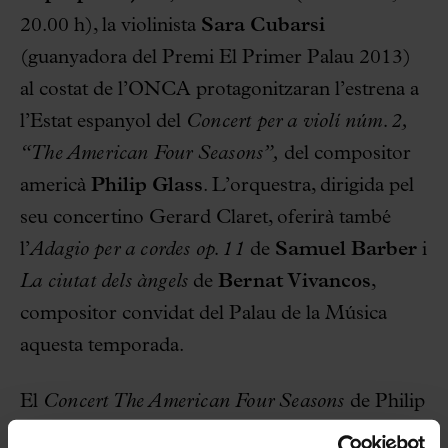
20.00 h), la violinista
Sara Cubarsi
(guanyadora del Premi El Primer Palau 2013)
al costat de l’ONCA protagonitzaran l’estrena a
l’Estat espanyol del
Concert per a violí núm. 2,
“The American Four Seasons”,
del compositor
americà
Philip Glass
. L’orquestra, dirigida pel
seu concertino Gerard Claret, oferirà també
l’
Adagio
per a cordes
op. 11
de
Samuel Barber
i
La ciutat dels àngels
de
Bernat Vivancos
,
compositor convidat del Palau de la Música
aquesta temporada.
El
Concert The American Four Seasons
de Philip
Glass, pare del minimalisme, va ser un encàrrec