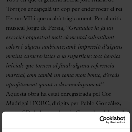
1831 en què el general liberal José María de
Torrijos encapçalà un cop per enderrocar el rei
Ferran VII i que acabà tràgicament. Per al crític
musical Jorge de Persia,
“Granados hi fa un
exercici orquestral molt elemental subratllant
colors i alguns ambients; amb impressió d’alguns
motius característics a la superfície: tocs heroics
inicials que tornen al final; alguna referència
marcial, com també un tema molt bonic, d’escàs
aprofitament quant a desenvolupament”.
Aquesta obra ha estat enregistrada pel Cor
Madrigal i l’OBC, dirigits per Pablo González,
en un CD dedicat a obra de Granados del segell
Naxos.