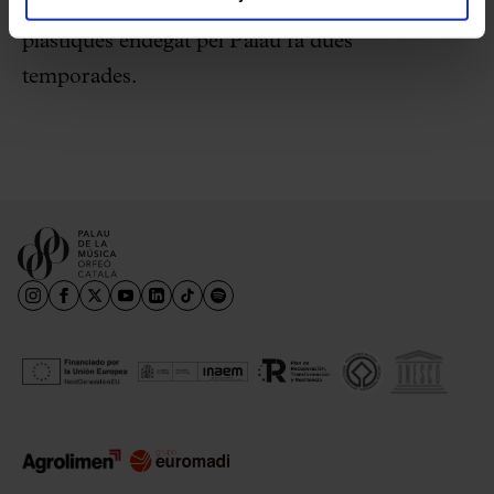
Catalana forma part del diàleg amb les arts
plàstiques endegat pel Palau fa dues
temporades.