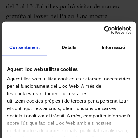
del 3 al 13 d’abril es podrà visitar de manera
gratuïta al Foyer del Palau. Una mostra
interactiva que demana la participació del públic,
ja que objectes destinats al rebuig es
converteixen en dispositius tàctils, visuals i
Consentiment
Detalls
Informació
auditius. Aquests innocents envasos contenen
experiències fosques que són patrimoni de la
Aquest lloc web utilitza cookies
majoria. De dins seu emergeixen veus de
Aquest lloc web utilitza cookies estrictament necessàries
persones que ens expliquen experiències límit en
per al funcionament del Lloc Web. A més de
les cookies estrictament necessàries,
què la seva dignitat s’ha vist compromesa pel
utilitzem cookies pròpies i de tercers per a personalitzar
maltractament o l’abús.
el contingut i els anuncis, oferir funcions de xarxes
socials i analitzar el trànsit. A més, compartim informació
De l’artista s’incorpora també el vídeo
sobre l'ús que faci del Lloc Web amb els nostres
col·laboradors de xarxes socials, publicitat i anàlisi web,
Dependència mútua
, que es projectarà abans
els quals poden combinar-la amb una altra informació