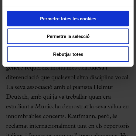
Faust
a la Deutsche Oper de Berlín i participarà
a
Les hugenots
de Meyerbeer a l’Opéra de París.
Permetre totes les cookies
Al seu costat cantarà Jonas Kaufmann, qualificat
Permetre la selecció
per la premsa internacional com el “nou rei dels
tenors”. Considera la interpretació artística de la
Rebutjar totes
cançó com “la classe real de cant”, ja que aquest
gènere requereix molta més delicadesa i
diferenciació que qualsevol altra disciplina vocal.
La seva associació amb el pianista Helmut
Deutsch, amb qui ja va treballar quan era
estudiant a Munic, ha demostrat la seva vàlua en
innombrables concerts. Kaufmann, però, és
reclamat internacionalment tant en els repertoris