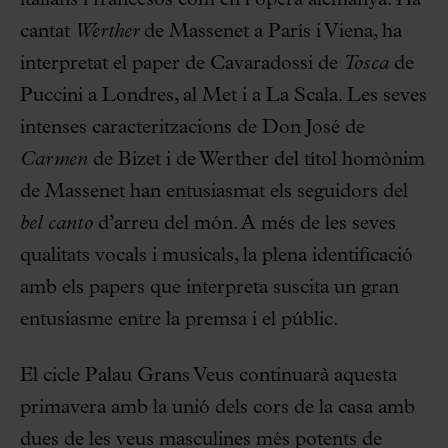
italians i francesos com en l’òpera alemanya. Ha
cantat
Werther
de Massenet a París i Viena, ha
interpretat el paper de Cavaradossi de
Tosca
de
Puccini a Londres, al Met i a La Scala. Les seves
intenses caracteritzacions de Don José de
Carmen
de Bizet i de Werther del títol homònim
de Massenet han entusiasmat els seguidors del
bel canto
d’arreu del món. A més de les seves
qualitats vocals i musicals, la plena identificació
amb els papers que interpreta suscita un gran
entusiasme entre la premsa i el públic.
El cicle Palau Grans Veus continuarà aquesta
primavera amb la unió dels cors de la casa amb
dues de les veus masculines més potents de