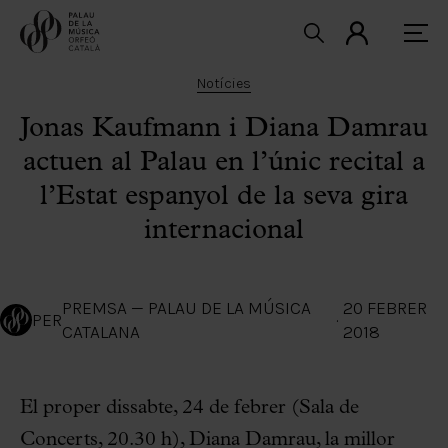
Notícies
Jonas Kaufmann i Diana Damrau
actuen al Palau en l’únic recital a
l’Estat espanyol de la seva gira
internacional
PREMSA — PALAU DE LA MÚSICA
20 FEBRER
PER
·
CATALANA
2018
El proper dissabte, 24 de febrer (Sala de
Concerts, 20.30 h), Diana Damrau, la millor