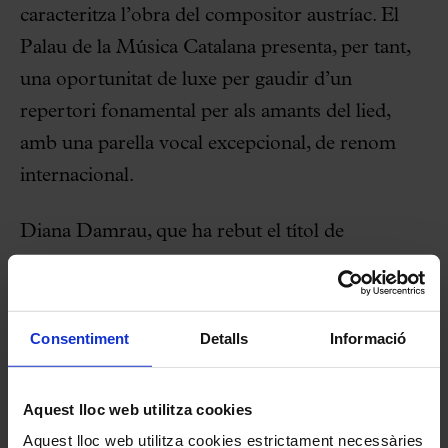
caracteritza l’obra del compositor austríac. El
Palau de la Música Catalana presenta, per tant,
una oportunitat de luxe per gaudir d’un
repertori fonamental per als amants del lied,
amb una parella vocal excepcional, de renom
internacional.
Diana Damrau, que ha rebut el títol de
Kammersängerin i ha forjat estrets vincles amb
la Bayerische Staatsoper de Munic, porta dues
dècades als escenaris operístics i participant als
Consentiment
Detalls
Informació
concerts més importants arreu. El seu ampli
repertori abasta rols de soprano lírica i de
Aquest lloc web utilitza cookies
coloratura,
incloent-hi els papers protagonistes
Aquest lloc web utilitza cookies estrictament necessàries