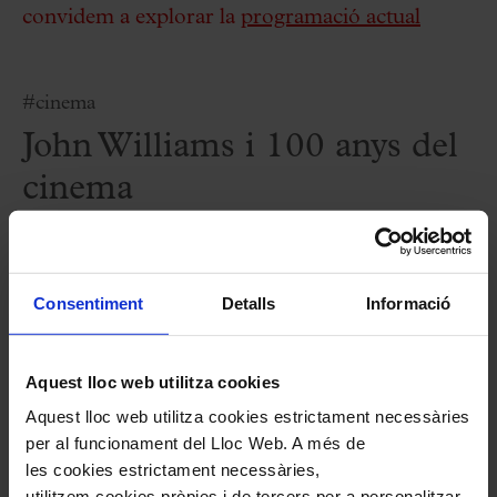
convidem a explorar la
programació actual
#cinema
John Williams i 100 anys del
cinema
Fitxa artística
Consentiment
Detalls
Informació
Royal Film Concert Orchestra
Fernando Furones,
director
Aquest lloc web utilitza cookies
Aquest lloc web utilitza cookies estrictament necessàries
per al funcionament del Lloc Web. A més de
Programa
les cookies estrictament necessàries,
utilitzem cookies pròpies i de tercers per a personalitzar