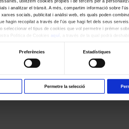
ssàries, utilitzem cookies pròpies i de tercers per a personalitza
ials i analitzar el trànsit. A més, compartim informació sobre l'
 xarxes socials, publicitat i anàlisi web, els quals poden combin
e hagin recopilat a través de l'ús que hagi fet dels seus serveis.
o seleccionar el tipus de cookies que vol permetre i prémer sobr
nostra Política de Cookies
aquí
, a través de la qual podrà deshabil
ment.
Preferències
Estadístiques
kies
Canal ètic
Accessibilitat
Permetre la selecció
Perm