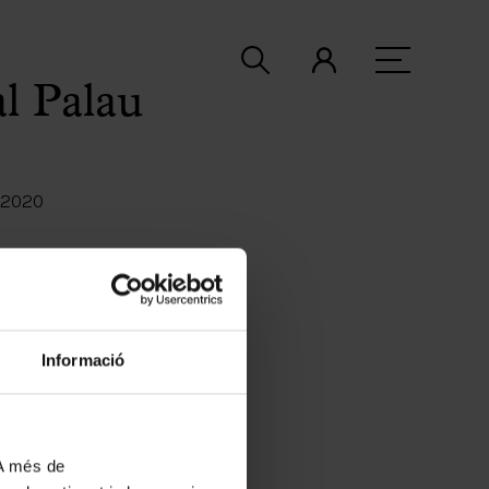
l Palau
 2020
Informació
 A més de