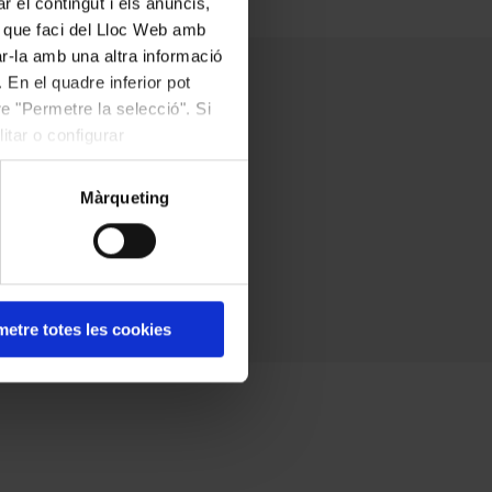
r el contingut i els anuncis,
ús que faci del Lloc Web amb
ar-la amb una altra informació
 En el quadre inferior pot
e "Permetre la selecció". Si
itar o configurar
Màrqueting
etre totes les cookies