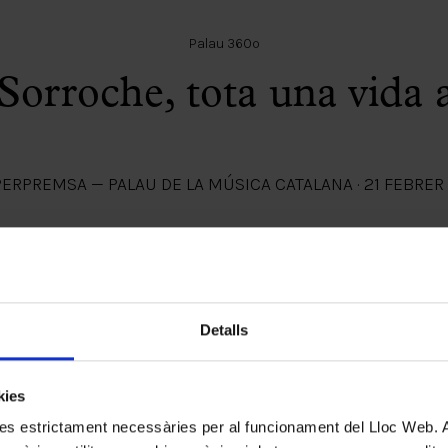
Palau 360º
Sorroche, tota una vida a
PER
PREMSA — PALAU DE LA MÚSICA CATALANA
·
21 FEBRER
Detalls
kies
kies estrictament necessàries per al funcionament del Lloc Web.