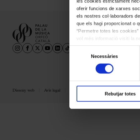
les cookies estrictament nece
oferir funcions de xarxes soc
els nostres col·laboradors de
que els hagi proporcionat o qu
“Permetre totes les cookies” 
vol més informació visiti la 
les cookies en qualsevol mo
Selecció
Necessàries
de
consentiment
Disseny web
Avís legal
Política de privacitat
Política de coo
Rebutjar totes