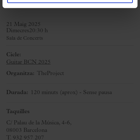
Hania Rani
21 Maig 2025
Dimecres
20:30 h
Sala de Concerts
Cicle:
Guitar BCN 2025
Organitza:
TheProject
Durada:
120 minuts
(aprox)
- Sense pausa
Taquilles
C/ Palau de la Música, 4-6,
08003 Barcelona
T. 932 957 207