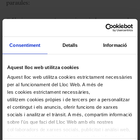
paraules:
“Al viure en un món atomitzat i observar com la
nostra capacitat d’atenció es redueix al mínim,
veig en l’actuació en viu una oportunitat rara de
Consentiment
Detalls
Informació
reconnectar-nos amb la nostra capacitat
d’experimentar coses transmeses amb un gest més
Aquest lloc web utilitza cookies
gran i un temps estès”.
Aquest lloc web utilitza cookies estrictament necessàries
per al funcionament del Lloc Web. A més de
“Aquesta gira
Ensemble
és un intent de complir
les cookies estrictament necessàries,
una idea que ha estat al meu cap durant molt de
utilitzem cookies pròpies i de tercers per a personalitzar
el contingut i els anuncis, oferir funcions de xarxes
temps: tocar en viu l’àlbum complet
Ghosts
amb
socials i analitzar el trànsit. A més, compartim informació
una banda especialment ampliada, en alguns dels
sobre l'ús que faci del Lloc Web amb els nostres
meus llocs favorits a Europa”.
col·laboradors de xarxes socials, publicitat i anàlisi web,
els quals poden combinar-la amb una altra informació