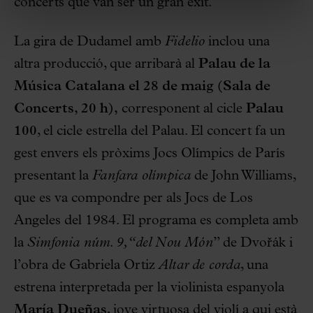
concerts que van ser un gran èxit.
La gira de Dudamel amb
Fidelio
inclou una
altra producció, que arribarà al
Palau de la
Música Catalana el 28 de maig (Sala de
Concerts, 20 h),
corresponent al cicle
Palau
100
, el cicle estrella del Palau. El concert fa un
gest envers els pròxims Jocs Olímpics de París
presentant la
Fanfara olímpica
de John Williams,
que es va compondre per als Jocs de Los
Angeles del 1984. El programa es completa amb
la
Simfonia núm. 9, “del Nou Món
” de Dvořák i
l’obra de Gabriela Ortiz
Altar de corda
, una
estrena interpretada per la violinista espanyola
María Dueñas
, jove virtuosa del violí a qui està