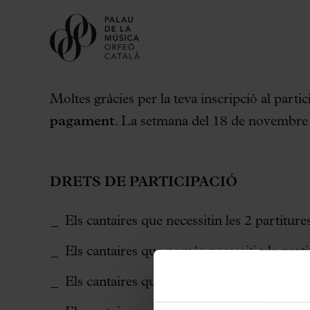
Moltes gràcies per la teva inscripció al part
pagament
. La setmana del 18 de novembre 
DRETS DE PARTICIPACIÓ
Els cantaires que necessitin les 2 partitur
Els cantaires que només necessitin la par
Els cantaires que només necessitin la par