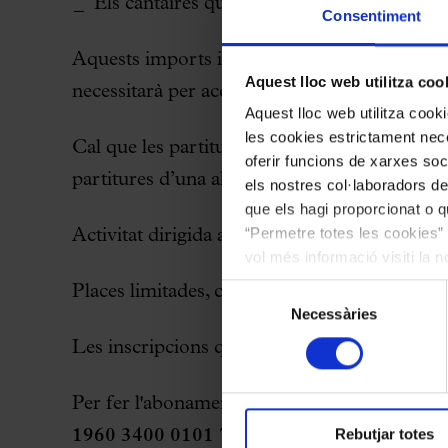
Els cantaires que tinguin les 2 partiture
Consentiment
Aquests imports inclouen el cost dels solistes,
Aquest lloc web utilitza coo
necessitarà per accedir al Palau de la Música
Aquest lloc web utilitza coo
les cookies estrictament nece
Cal que les partitures siguin les originals, i
oferir funcions de xarxes soc
partitures d’una altra editorial.
els nostres col·laboradors de
que els hagi proporcionat o qu
“Permetre totes les cookies” 
Activitat dirigida a cantaires majors d’edat.
vol més informació visiti la 
les cookies en qualsevol mo
Selecció
Places limitades, cal inscripció prèvia.
Necessàries
de
consentiment
Les inscripcions quedaran tancades el dia 
Per fer l'abonament de la inscripció cal fe
Rebutjar totes
1960 3400 0101 7010 SWIFT: BSABES