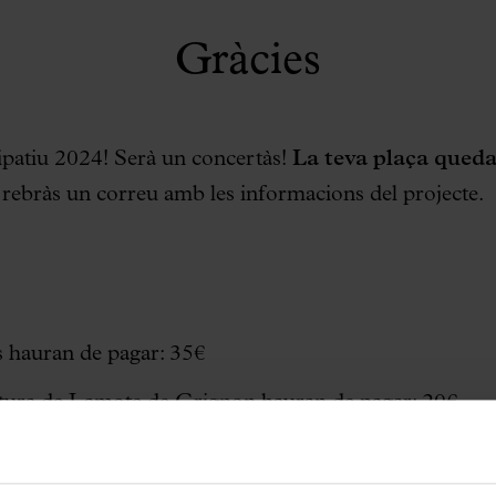
Gràcies
icipatiu 2024! Serà un concertàs!
La teva plaça queda
rebràs un correu amb les informacions del projecte.
es hauran de pagar: 35€
titura de Lamote de Grignon hauran de pagar: 20€
titura de Brotons hauran de pagar: 30€