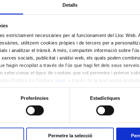
s només hauran de pagar 15€
Detalls
 els assajos, les partitures en cas de no tenir-les i l’e
kies
 Catalana.
kies estrictament necessàries per al funcionament del Lloc Web.
ssàries, utilitzem cookies pròpies i de tercers per a personalitza
 de l’editorial que indiquem, no es permetrà participar 
ials i analitzar el trànsit. A més, compartim informació sobre l'
 xarxes socials, publicitat i anàlisi web, els quals poden combin
e hagin recopilat a través de l'ús que hagi fet dels seus serveis.
o seleccionar el tipus de cookies que vol permetre i prémer sobr
nostra Política de Cookies
aquí
, a través de la qual podrà deshabil
ment.
Preferències
Estadístiques
14 de novembre 2024.
r una transferència indicant PNN+ nom i cognoms del p
Permetre la selecció
Perm
BB