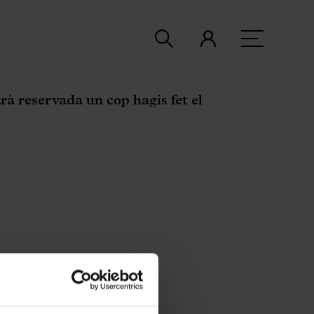
rà reservada un cop hagis fet el