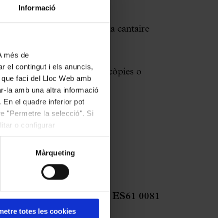
Informació
ntrada per al concert que cada cantaire
 A més de
r el contingut i els anuncis,
a cap cantaire que porti fotocòpies o
ús que faci del Lloc Web amb
ar-la amb una altra informació
 En el quadre inferior pot
e "Permetre la selecció". Si
itar o configurar
Màrqueting
articipant al número de cc:
ES61 0081
etre totes les cookies