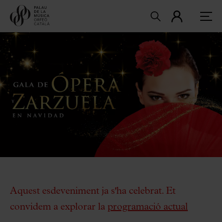
Aquest esdeveniment ja s'ha celebrat. Et
convidem a explorar la
programació actual