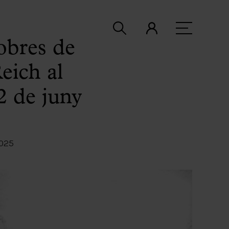
obres de
eich al
2 de juny
2025