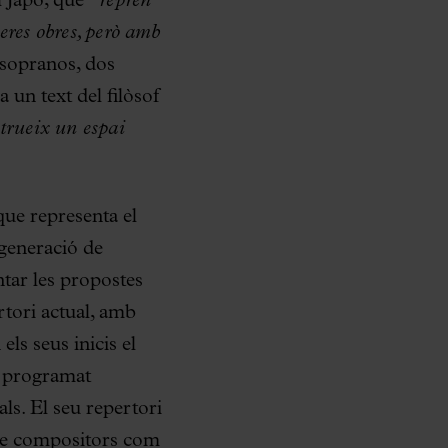
l Japó, que
“reprèn
meres obres, però amb
 sopranos, dos
a un text del filòsof
trueix un espai
que representa el
generació de
ntar les propostes
rtori actual, amb
ls seus inicis el
s programat
ls. El seu repertori
 de compositors com