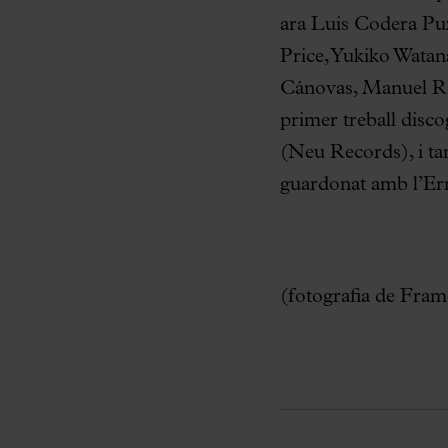
ara Luis Codera Pu
Price, Yukiko Wata
Cánovas, Manuel Ro
primer treball discog
(Neu Records), i t
guardonat amb l’Er
(fotografia de Fra