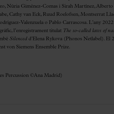
zo, Núria Giménez-Comas i Sirah Martínez, Alberto 
nabe, Cathy van Eck, Ruud Roelofsen, Montserrat Lla
dríguez-Valenzuela o Pablo Carrascosa. L’any 2022 p
ràfic, l’enregistrament titulat
The so-called laws of na
ambé
Silenced
d’Elena Rykova (Phonos Netlabel). El 2
nst von Siemens Ensemble Prize.
mes Percussion ©Ana Madrid)