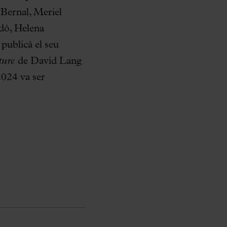
Bernal, Meriel
dó, Helena
ublicà el seu
ture
de David Lang
024 va ser