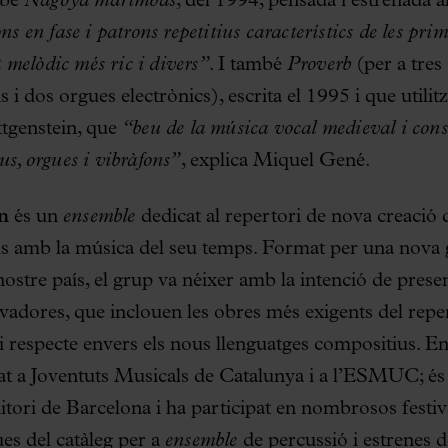
mbé
Nagoya marimbas
, del 1994, pensada i estrenada a
ns en fase i patrons repetitius característics de les pri
melòdic més ric i divers”
. I també
Proverb
(per a tres
 i dos orgues electrònics), escrita el 1995 i que utilitz
tgenstein, que
“beu de la música vocal medieval i cons
us, orgues i vibràfons”
, explica Miquel Gené.
n
és un
ensemble
dedicat al repertori de nova creació 
ís amb la música del seu temps. Format per una nova 
nostre país, el grup va néixer amb la intenció de prese
vadores, que inclouen les obres més exigents del repe
respecte envers els nous llenguatges compositius. En e
lat a Joventuts Musicals de Catalunya i a l’ESMUC; é
tori de Barcelona i ha participat en nombrosos festiva
es del catàleg per a
ensemble
de percussió i estrenes