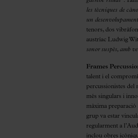
gairebé ritual”
. Ta
les tècniques de càno
un desenvolupament 
tenors, dos vibràfons
austríac Ludwig Wit
sonor suspès, amb ve
Frames Percussio
talent i el comprom
percussionistes del 
més singulars i inno
màxima preparació i 
grup va estar vincu
regularment a l’Audi
inclou obres icòniqu