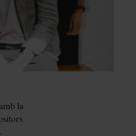
 amb la
sitors
.