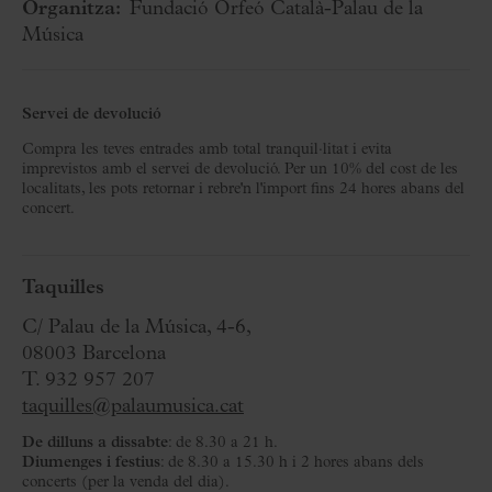
Organitza:
Fundació Orfeó Català-Palau de la
Música
Servei de devolució
Compra les teves entrades amb total tranquil·litat i evita
imprevistos amb el servei de devolució. Per un 10% del cost de les
localitats, les pots retornar i rebre'n l'import fins 24 hores abans del
concert.
Taquilles
C/ Palau de la Música, 4-6,
08003 Barcelona
T. 932 957 207
taquilles@palaumusica.cat
De dilluns a dissabte
: de 8.30 a 21 h.
Diumenges i festius
: de 8.30 a 15.30 h i 2 hores abans dels
concerts (per la venda del dia).