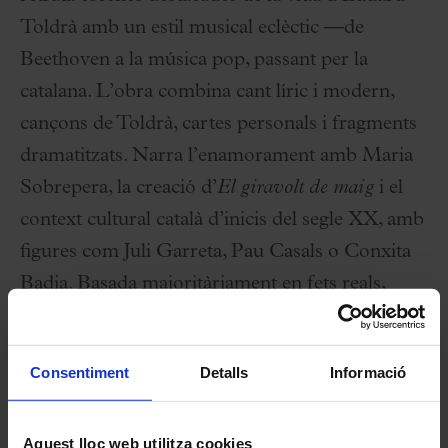
Toldrà amb un estil musical eclèctic —de
Beethoven a la música pop, passant per la
catalana. L’obra combina cant líric i modern,
cançons de Toldrà, cartes personals i fragments
dramatitzats. Narra l’enamorament amb Maria
Sobrepera, la creació d’
El giravolt de maig
i el
context cultural català d’inicis del segle XX, amb
figures com Juli Garreta, Pau Casals o Conxita
Badia. Basada majoritàriament en fets reals,
ofereix un retrat íntim i viu del músic abans de
la guerra.
Consentiment
Detalls
Informació
Fitxa artística
Aquest lloc web utilitza cookies