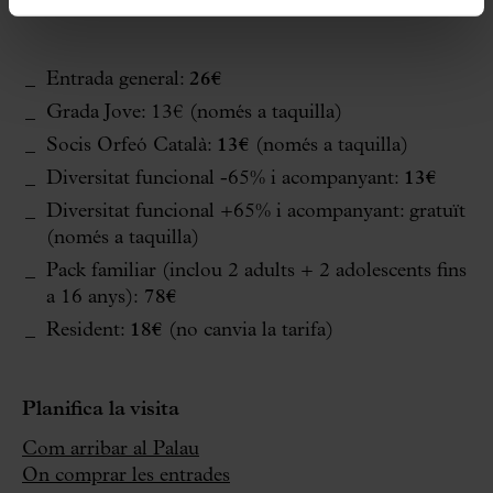
Evita la cua | Preu a taquilla: + 2€ per entrada
Entrada general:
26€
Grada Jove: 13€ (només a taquilla)
Socis Orfeó Català:
13€
(només a taquilla)
Diversitat funcional -65% i acompanyant:
13€
Diversitat funcional +65% i acompanyant: gratuït
(només a taquilla)
Pack familiar (inclou 2 adults + 2 adolescents fins
a 16 anys):
78€
Resident:
18€
(no canvia la tarifa)
Planifica la visita
Com arribar al Palau
On comprar les entrades