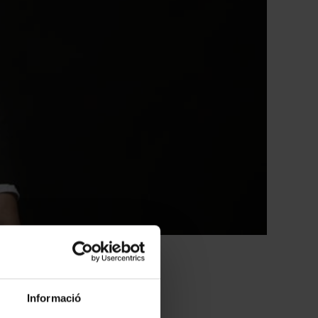
Informació
 de la Música