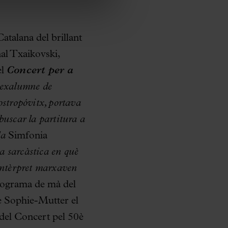
Catalana del brillant
al Txaikovski,
el
Concert per a
 exalumne de
ostropóvitx, portava
buscar la partitura a
 la
Simfonia
ra sarcàstica en què
i intèrpret marxaven
programa de mà del
ne Sophie-Mutter el
 del Concert pel 50è