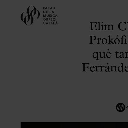
Elim Ch
Prokófi
què ta
Ferránde
P