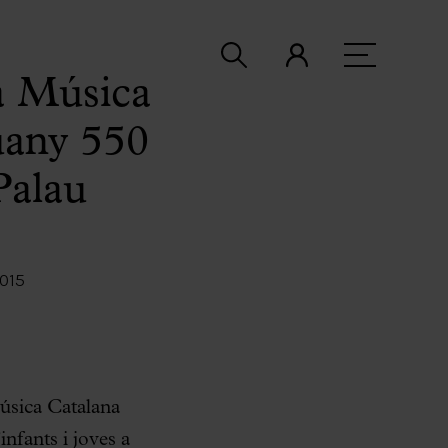
la Música
uany 550
Palau
015
Música Catalana
infants i joves a