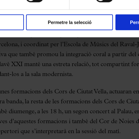
a direcció coral, també s’han incorporat a l’equip.
Permetre la selecció
Perm
 de Ciutat Vella, diumenge a les 18h
 Vella
ésun projecte impulsat pel Districte de Ciutat V
celona, i coordinat per l’Escola de Músics del Raval-
va que també promou la integració coral a partir del c
Clavé XXI manté una estreta relació, tot compartint fo
dant-los a la sala modernista.
unes formacions dels Cors de Ciutat Vella, actuaran en
a banda, la resta de les formacions dels Cors de Ciuta
bé diumenge, a les 18 h, un segon concert al Palau, en
oves d’aquestes formacions i també del Cor de Noies d
pertori que s’interpretarà en la sessió del matí.