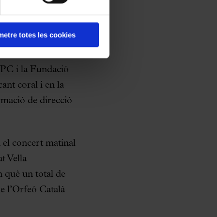
etre totes les cookies
ella de
JPC i la Fundació
ant coral i en la
rmació de direcció
 el concert matinal
t Vella
 què un total de
e l’Orfeó Català