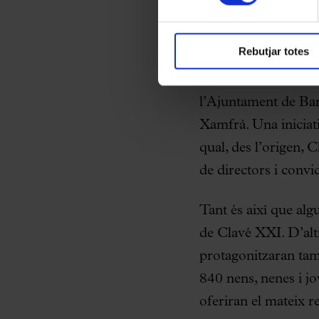
formació prèvia en l
Rebutjar totes
Concert dels Cors
Els
Cors de Ciutat
l’Ajuntament de Bar
Xamfrà. Una iniciati
qual, des l’origen, 
de directors i convi
Tant és així que alg
de Clavé XXI. D’altr
protagonitzaran tam
840 nens, nenes i j
oferiran el mateix re