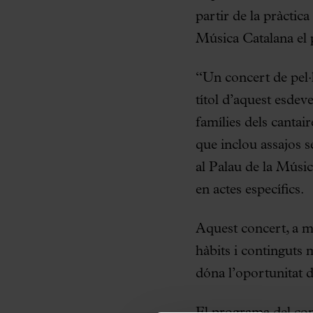
partir de la pràctic
Música Catalana el p
“Un concert de pel·l
títol d’aquest esdev
famílies dels cantair
que inclou assajos s
al Palau de la Músi
en actes específics.
Aquest concert, a mé
hàbits i continguts 
dóna l’oportunitat d’