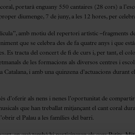
a coral, portarà enguany 550 cantaires (28 cors) a l’esc
roper diumenge, 7 de juny, a les 12 hores, per celebrar
ícula”, amb motiu del repertori artístic –fragments de p
eniment que se celebra des de fa quatre anys i que està 
es. Es tracta del concert de fi de curs i, per tant, el 
etmanals de les formacions als diversos centres i esco
ca Catalana, i amb una quinzena d’actuacions durant el
s d’oferir als nens i nenes l’oportunitat de compartir e
musicals que han treballat mitjançant el cant coral dura
obrir el Palau a les famílies del barri.