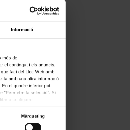
ans i Infantil de
ls Aristogats, Mary
 d’Oz, Frozen, Mamma
 acompanyades per
Informació
 A més de
 del convenciment
r el contingut i els anuncis,
mb la voluntat
ús que faci del Lloc Web amb
ar-la amb una altra informació
ració de l’Obra
 En el quadre inferior pot
 engloba 28
e "Permetre la selecció". Si
iutat Vella, que
itar o configurar
scola Coral de
Màrqueting
 coral, són els
al, amb una