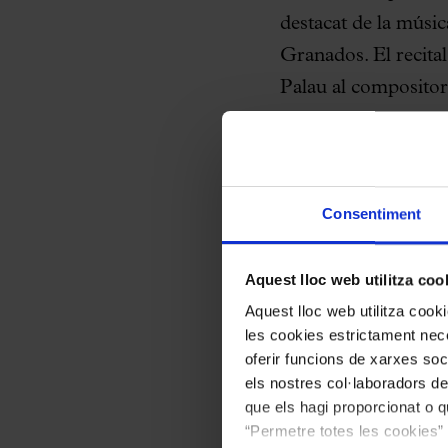
destacat de la músic
Granados. El recita
Palau al compositor 
Luis Fernando Pérez
àmbits expressius de
concert amb les
Esc
Consentiment
“El puerto”, “Almerí
oferirà la integral d
Aquest lloc web utilitza coo
estrenar el primer 
Aquest lloc web utilitza coo
les cookies estrictament nece
Amb una tècnica vir
oferir funcions de xarxes soc
els nostres col·laboradors de
colors sonors, inflex
que els hagi proporcionat o qu
reconeixement intern
“Permetre totes les cookies” 