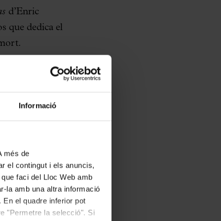
as
d’Enric
s que dedica el
 mort.
pertanyen a un dels
ez iniciarà el
eces “Evocación”,
Informació
 la segona part
ix Granados va
 A més de
r el contingut i els anuncis,
un desplegament de
ús que faci del Lloc Web amb
ar-la amb una altra informació
gut el
 En el quadre inferior pot
lia, Enric
e "Permetre la selecció". Si