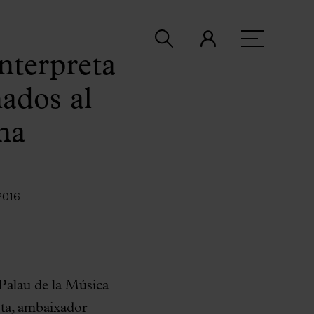
nterpreta
ados al
na
2016
 Palau de la Música
sta, ambaixador