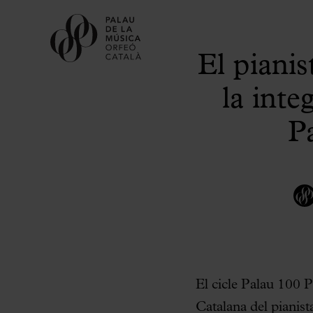
El piani
la int
P
El cicle Palau 100 P
Catalana del pianis