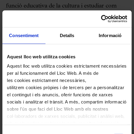
funció educativa de la cultura i estudiar com
construir iniciatives vàlides per a les necessitats
actuals.
Consentiment
Detalls
Informació
A la jornada del 8 de juliol a L'Auditori
intervindran el director de L'Auditori, Joaquim
Aquest lloc web utilitza cookies
Garrigosa; el director de l'àrea de cultura de la
Aquest lloc web utilitza cookies estrictament necessàries
Fundació la Caixa, Ignasi Miró; el director del
per al funcionament del Lloc Web. A més de
Palau de la Música Catalana, Joan Oller; la
les cookies estrictament necessàries,
utilitzem cookies pròpies i de tercers per a personalitzar
coordinadora de l'àrea de públics de música de
el contingut i els anuncis, oferir funcions de xarxes
la Generalitat, Sílvia Duran; el director del
socials i analitzar el trànsit. A més, compartim informació
Mercat de les Flors, Cesc Casadesús; i el gerent
sobre l'ús que faci del Lloc Web amb els nostres
col·laboradors de xarxes socials, publicitat i anàlisi web,
del MACBA, Joan Abellà, entre d'altres.
els quals poden combinar-la amb una altra informació
que els hagi proporcionat o que hagin recopilat a través
Selecció