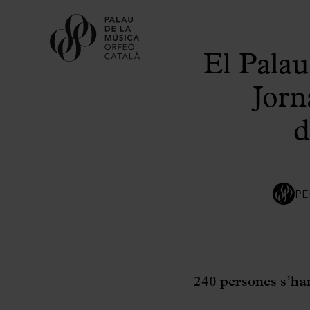
El Palau
Jorn
d
PE
240 persones s’han