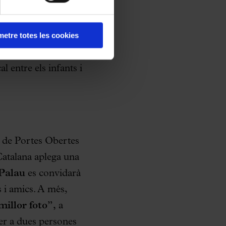
ecció de llibres-CD
a de la primera
etre totes les cookies
discogràfic Satélite
torial d’El
l entre els infants i
a de Portes Obertes
Catalana aplega una
Palau
es convidarà
s i amics. A més,
illor foto”,
a
per a dues persones