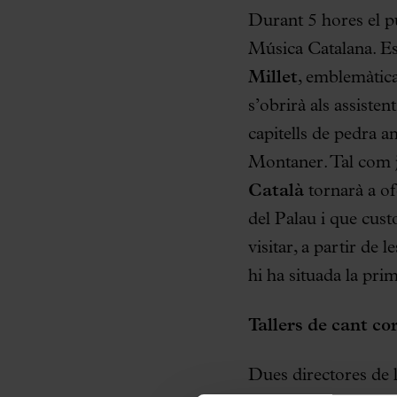
Durant 5 hores el pú
Música Catalana. Es
Millet
, emblemàtica 
s’obrirà als assiste
capitells de pedra a
Montaner. Tal com ja
Català
tornarà a ofe
del Palau i que cus
visitar, a partir de l
hi ha situada la pri
Tallers de cant co
Dues directores de 