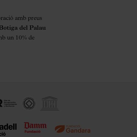
bració amb preus
Botiga del Palau
 amb un 10% de