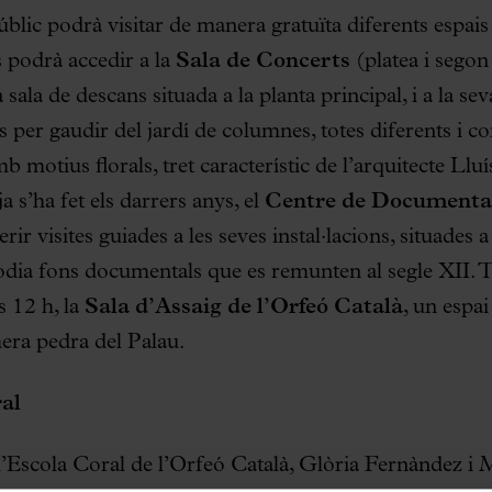
blic podrà visitar de manera gratuïta diferents espais 
 podrà accedir a la
Sala de Concerts
(platea i segon 
sala de descans situada a la planta principal, i a la se
nts per gaudir del jardí de columnes, totes diferents i 
mb motius florals, tret característic de l’arquitecte L
 s’ha fet els darrers anys, el
Centre de Documentac
rir visites guiades a les seves instal·lacions, situades 
todia fons documentals que es remunten al segle XII.
es 12 h, la
Sala d’Assaig de l’Orfeó Català
, un espai
mera pedra del Palau.
ral
l’Escola Coral de l’Orfeó Català, Glòria Fernàndez i 