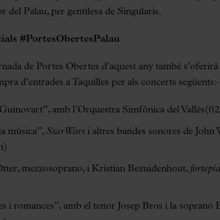
r del Palau, per gentilesa de Singularis.
ials #PortesObertesPalau
nada de Portes Obertes d’aquest any també s’oferir
pra d’entrades a Taquilles per als concerts següents:
uinovart”, amb l’Orquestra Simfònica del Vallès(02
la música”,
Star Wars
i altres bandes sonores de John 
 h)
tter, mezzosoprano, i Kristian Bezuidenhout,
fortepi
es i romances”, amb el tenor Josep Bros i la soprano 