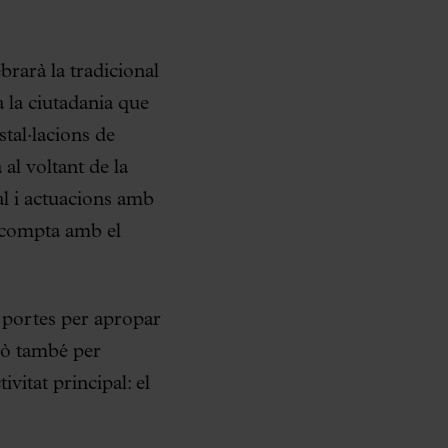
brarà la tradicional
 la ciutadania que
stal·lacions de
al voltant de la
ral i actuacions amb
 compta amb el
 portes per apropar
erò també per
vitat principal: el