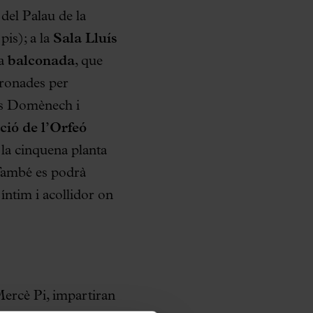
del Palau de la
pis); a la
Sala Lluís
va
balconada
, que
coronades per
luís Domènech i
ió de l’Orfeó
a la cinquena planta
 També es podrà
 íntim i acollidor on
Mercè Pi, impartiran