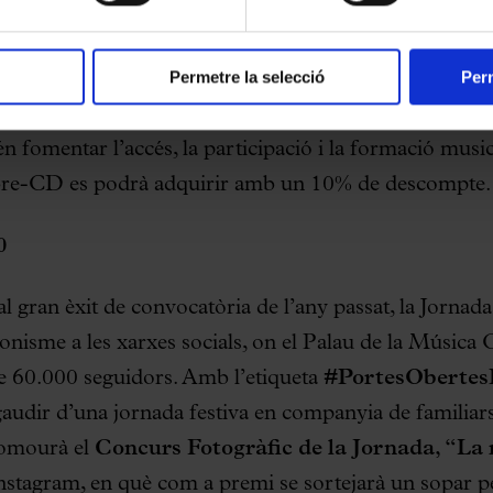
siu, revolucionari i universal,
primer títol de la col·l
al Palau”, per gaudir i compartir en família. Es tract
Permetre la selecció
Perm
 de la Música Catalana amb la col·laboració del segell 
va línia editorial de llibres-cedés, amb coordinació edi
n fomentar l’accés, la participació i la formació musica
libre-CD es podrà adquirir amb un 10% de descompte.
0
l gran èxit de convocatòria de l’any passat, la Jornad
onisme a les xarxes socials, on el Palau de la Música 
e 60.000 seguidors. Amb l’etiqueta
#PortesObertes
 gaudir d’una jornada festiva en companyia de familiar
romourà el
Concurs Fotogràfic de la Jornada, “La m
 Instagram, en què com a premi se sortejarà un sopar 