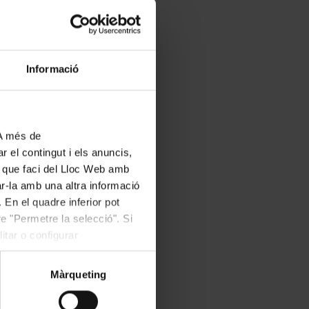
s 11 h). Els
interpretar-les a la
aces, que es van
Informació
 A més de
 enguany tindran
r el contingut i els anuncis,
ús que faci del Lloc Web amb
un avet de 4 metres
ar-la amb una altra informació
senzilla per a la
 En el quadre inferior pot
 personal del Palau.
e "Permetre la selecció". Si
itar o configurar
Màrqueting
ven, descobreix el