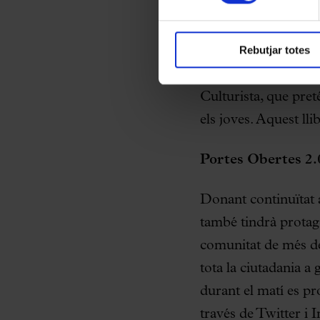
compositor més explo
“Concerts Familiars 
Rebutjar totes
publicació del Palau
K, que inicia una no
Culturista, que preté
els joves. Aquest l
Portes Obertes 2.
Donant continuïtat a
també tindrà protag
comunitat de més d
tota la ciutadania a
durant el matí es p
través de Twitter i