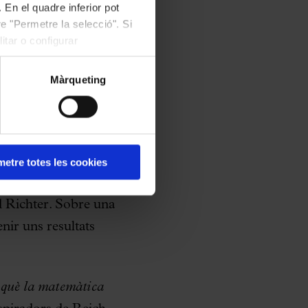
 En el quadre inferior pot
e "Permetre la selecció". Si
itar o configurar
ase.
Basada
“en la
ilita la il·lusió d’un
Màrqueting
acobo Zabalo, que
e determina en gran
quests patrons es
e fase”.
La quarta
etre totes les cookies
Shed de Nova York
d Richter. Sobre una
nir uns resultats
 què la matemàtica