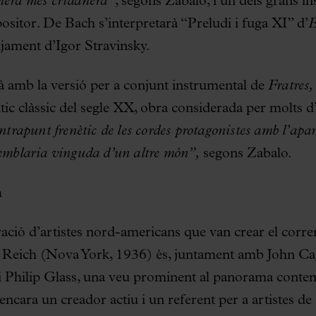
nera més cridanera”
, segons Zabalo, i un dels grans i
ositor. De Bach s’interpretarà “Preludi i fuga XI” d’
E
ament d’Igor Stravinsky.
rà amb la versió per a conjunt instrumental de
Fratres,
ic clàssic del segle XX, obra considerada per molts d’
ontrapunt frenètic de les cordes protagonistes amb l’apa
semblaria vinguda d’un altre món”,
segons Zabalo.
h
ció d’artistes nord-americans que van crear el corre
 Reich (Nova York, 1936) és, juntament amb John C
i Philip Glass, una veu prominent al panorama contem
encara un creador actiu i un referent per a artistes de