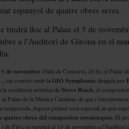
Estat espanyol de quatre obres seves.
e tindrà lloc al Palau el 5 de novembr
mbre a l’Auditori de Girona en el marc
ta.
5 de novembre
(Sala de Concerts, 20 h), el Palau d
..,
un concert amb la
GIO Symphonia
dirigida per
t la residència artística de
Steve Reich
, el composito
l Palau de la Música Catalana, de qui s’interpretaran
 la temporada. Aquest primer serà especial, ja que sup
de quatre obres del compositor novaiorquès
. El p
i de Pärt, es repetirà el 10 de novembre a l’Auditori 