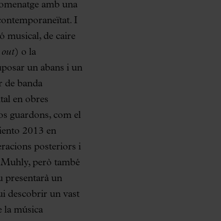
i homenatge amb una
contemporaneïtat. I
ó musical, de caire
out
) o la
suposar un abans i un
ar de banda
tal en obres
os guardons, com el
iento 2013 en
racions posteriors i
o Muhly, però també
au presentarà un
ui descobrir un vast
de la música