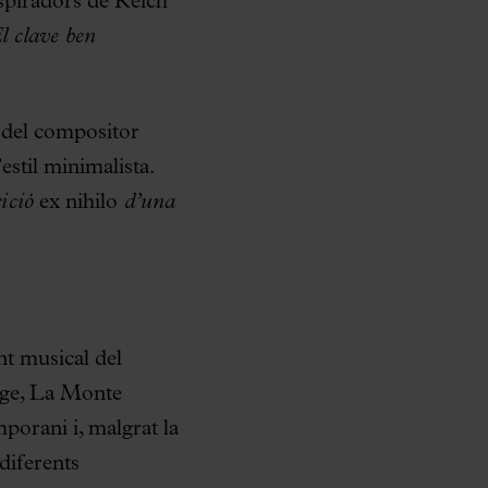
nspiradors de Reich
l clave ben
del compositor
estil minimalista.
rició
ex nihilo
d’una
nt musical del
age, La Monte
porani i, malgrat la
 diferents