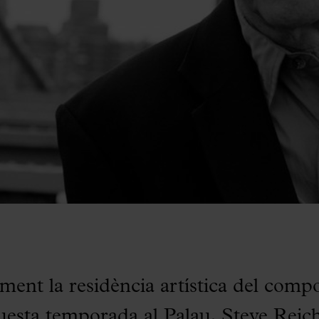
alment la residència artística del comp
uesta temporada al Palau, Steve Reic