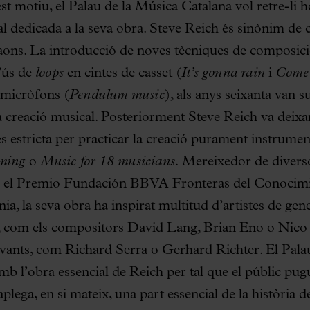
uest motiu, el Palau de la Música Catalana vol retre-l
l dedicada a la seva obra. Steve Reich és sinònim de 
raons. La introducció de noves tècniques de composici
’ús de
loops
en cintes de casset (
It’s gonna rain
i
Come 
 micròfons (
Pendulum music
), als anys seixanta van 
a creació musical. Posteriorment Steve Reich va deix
 estricta per practicar la creació purament instrumen
ming
o
Music for 18 musicians.
Mereixedor de divers
o el Premio Fundación BBVA Fronteras del Conocim
, la seva obra ha inspirat multitud d’artistes de gene
s, com els compositors David Lang, Brian Eno o Nic
llevants, com Richard Serra o Gerhard Richter. El Pal
mb l’obra essencial de Reich per tal que el públic pug
aplega, en si mateix, una part essencial de la història 