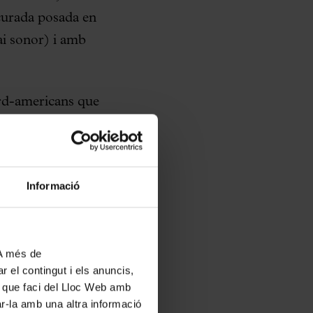
acurada posada en
ai sonor) i amb
ord-americans que
ts històrics de la
ió a les espatlles,
ciplines. Obrirà el
Informació
interactiu amb la
 “jo” en una
endulum music
per
 A més de
 d’una instal·lació
r el contingut i els anuncis,
r produint una
ús que faci del Lloc Web amb
ue explica Jacobo
ar-la amb una altra informació