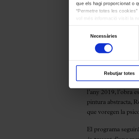
que els hagi proporcionat o qu
Zabalo, doctor en h
“Permetre totes les cookies” 
vol més informació visiti la 
Seguint amb repertor
les cookies en qualsevol mo
Selecció
repetició de patrons 
Necessàries
de
moviment real, simil
consentiment
igualment recorda l’
manera quin patró re
poden entendre com a
Rebutjar totes
obra del composito
l’any 2019, l’obra es
pintura abstracta, R
que voregen la psico
El programa seguir