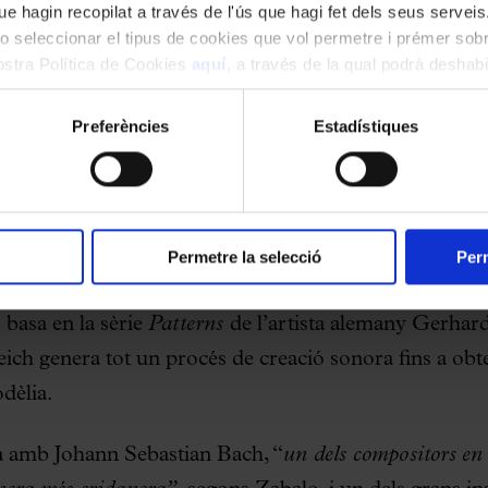
e hagin recopilat a través de l'ús que hagi fet dels seus serveis.
umanitats, al programa de mà.
o seleccionar el tipus de cookies que vol permetre i prémer sobr
nostra Política de Cookies
aquí
, a través de la qual podrà deshabil
i de Reich, a continuació se sentirà la peça
Violin ph
ment.
amb un lleuger desfasament per part de les cordes, possib
Preferències
Estadístiques
ar a la contemplació d’un zoòtrop”,
tal com comenta J
objectiu del compositor: “
és l’atenció de l’oient la qu
sultant en particular escoltarà en un moment donat, a
 subproductes psicoacústics de la repetició i el canvi d
Permetre la selecció
Perm
r serà
Reich/Richter.
Encarregada per la galeria The 
 basa en la sèrie
Patterns
de l’artista alemany Gerhar
eich genera tot un procés de creació sonora fins a obte
dèlia.
à amb Johann Sebastian Bach, “
un dels compositors en