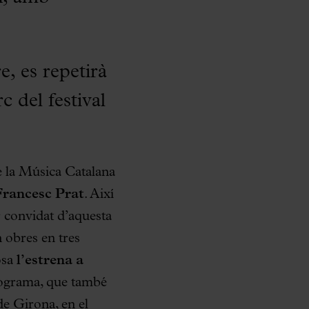
e, es repetirà
 del festival
e la Música Catalana
Francesc Prat
. Així
r convidat d’aquesta
 obres en tres
osa
l’estrena a
rograma, que també
de Girona, en el