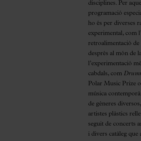
disciplines. Per aq
programació especia
ho és per diverses 
experimental, com l
retroalimentació de
després al món de l
l’experimentació més
cabdals, com
Drum
Polar Music Prize 
música contemporània
de gèneres diverso
artistes plàstics re
seguit de concerts a
i divers catàleg que 