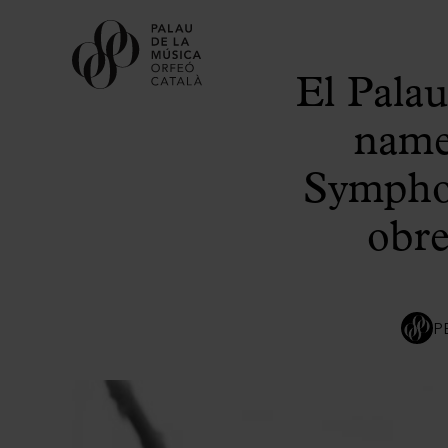
El Palau
name 
Symphon
obre
P