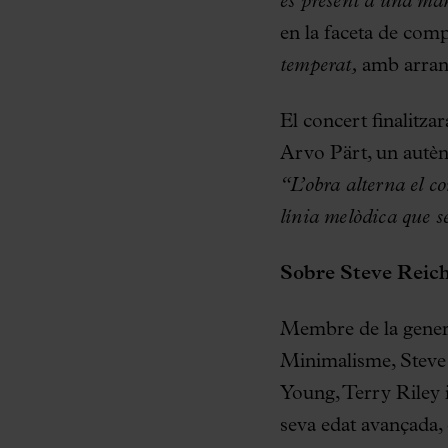
és present d’una ma
en la faceta de comp
temperat,
amb arranj
El concert finalitza
Arvo Pärt, un autènt
“L’obra alterna el c
línia melòdica que 
Sobre Steve Reic
Membre de la genera
Minimalisme, Steve
Young, Terry Riley 
seva edat avançada, 