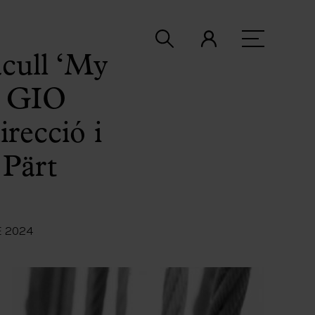
acull ‘My
la GIO
recció i
 Pärt
E 2024