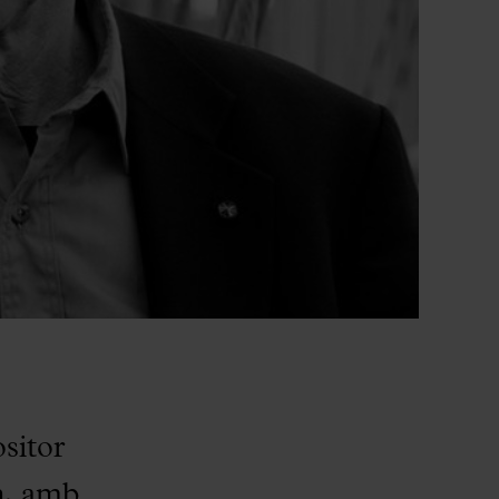
ositor
h, amb