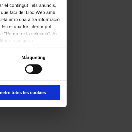
r el contingut i els anuncis,
ús que faci del Lloc Web amb
ar-la amb una altra informació
 En el quadre inferior pot
e "Permetre la selecció". Si
itar o configurar
Màrqueting
etre totes les cookies