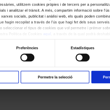
ssàries, utilitzem cookies pròpies i de tercers per a personalitza
ials i analitzar el trànsit. A més, compartim informació sobre l'
 xarxes socials, publicitat i anàlisi web, els quals poden combin
e hagin recopilat a través de l'ús que hagi fet dels seus serveis.
o seleccionar el tipus de cookies que vol permetre i prémer sobr
nostra Política de Cookies
aquí
, a través de la qual podrà deshabil
ment.
Preferències
Estadístiques
Permetre la selecció
Perm