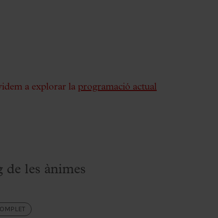
videm a explorar la
programació actual
g de les ànimes
COMPLET