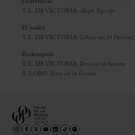
Destrucció
T. L. DE VICTORIA:
Aleph. Ego vir
El judici
T. L. DE VICTORIA:
Libera me,
O Domine J
Redempció
T. L. DE VICTORIA:
Versa est in luctum
A. LOBO:
Versa est in luctum