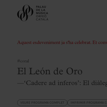
Aquest esdeveniment ja s'ha celebrat. Et con
#coral
El León de Oro
Comprar entrades
Abonaments
—‘Cadere ad inferos’: El diàle
Regala Palau
Tria el teu moment al Palau
Activitats complementàries
VEURE PROGRAMA COMPLET
IMPRIMIR PROGRAMA 