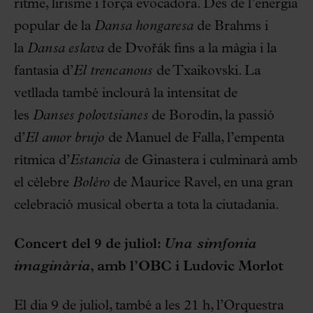
ritme, lirisme i força evocadora. Des de l’energia
popular de la
Dansa hongaresa
de Brahms i
la
Dansa eslava
de Dvořák fins a la màgia i la
fantasia d’
El trencanous
de Txaikovski. La
vetllada també inclourà la intensitat de
les
Danses polovtsianes
de Borodín, la passió
d’
El amor brujo
de Manuel de Falla, l’empenta
rítmica d’
Estancia
de Ginastera i culminarà amb
el cèlebre
Boléro
de Maurice Ravel, en una gran
celebració musical oberta a tota la ciutadania.
Concert del 9 de juliol:
Una simfonia
imaginària
, amb l’OBC i Ludovic Morlot
El dia 9 de juliol, també a les 21 h, l’Orquestra