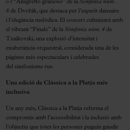
o l’“Allegretto grazioso” de la
Simfonia núm.
8
de Dvořák, que destaca per l’esperit dansaire
i l’elegància melòdica. El concert culminarà amb
el vibrant “Finale” de la
Simfonia núm. 4
de
Txaikovski, una explosió d’intensitat i
exuberància orquestral, considerada una de les
pàgines més espectaculars i celebrades
del simfonisme rus.
Una edició de Clàssica a la Platja més
inclusiva
Un any més, Clàssica a la Platja referma el
compromís amb l’accessibilitat i la inclusió amb
l’objectiu que totes les persones puguin gaudir