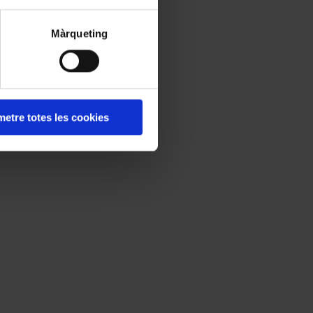
de Josep Surinyac,
Màrqueting
à-Palau de la Música
r de Cambra del
 concerts de les
etre totes les cookies
uestres i directors