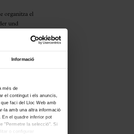
e organitza el
nder und
mb concerts i
alsey, director
ó Català-Palau de la
Informació
 assaig obert en què
nnover.
uskirche de
 A més de
r el contingut i els anuncis,
, Buia Reixach i
ús que faci del Lloc Web amb
 repertori amb obres
ar-la amb una altra informació
Diumenge 26, a les 11
 En el quadre inferior pot
e "Permetre la selecció". Si
ctuarà al costat del
itar o configurar