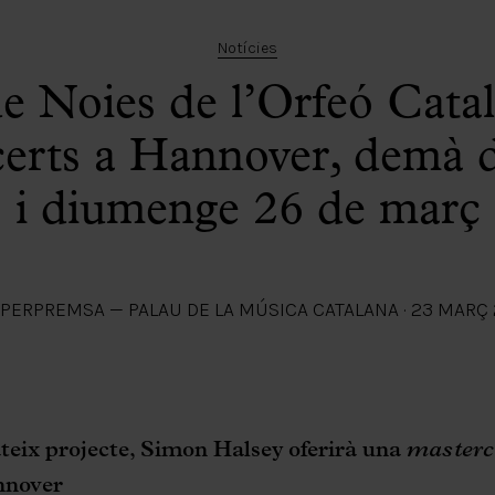
Notícies
e Noies de l’Orfeó Catal
erts a Hannover, demà 
i diumenge 26 de març
PER
PREMSA — PALAU DE LA MÚSICA CATALANA
·
23 MARÇ 
teix projecte, Simon Halsey oferirà una
masterc
nnover