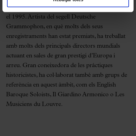
l’International Mozart Competition de Salzburg
el 1995. Artista del segell Deutsche
Grammophon, en què molts dels seus
enregistraments han estat premiats, ha treballat
amb molts dels principals directors mundials
actuant en sales de gran prestigi d’Europa i
arreu. Gran coneixedora de les pràctiques
historicistes, ha col·laborat també amb grups de
referència en aquest àmbit, com els English
Baroque Soloists, Il Giardino Armonico o Les
Musiciens du Louvre.