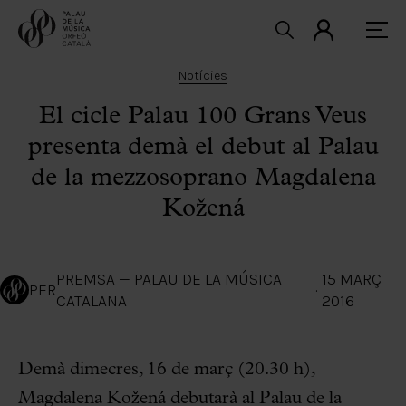
Notícies
El cicle Palau 100 Grans Veus
presenta demà el debut al Palau
de la mezzosoprano Magdalena
Kožená
PREMSA — PALAU DE LA MÚSICA
15 MARÇ
PER
·
CATALANA
2016
Demà dimecres, 16 de març (20.30 h),
Magdalena Kožená debutarà al Palau de la