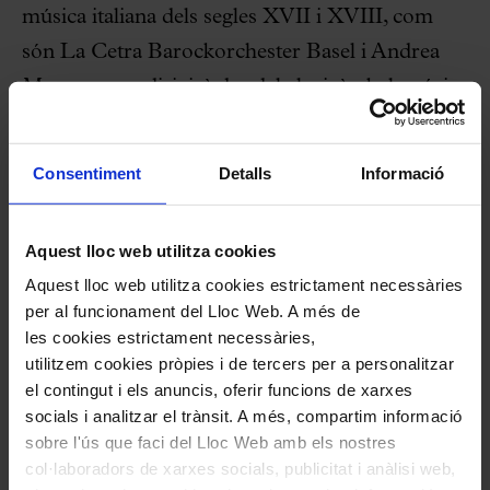
música italiana dels segles XVII i XVIII, com
són La Cetra Barockorchester Basel i Andrea
Marcon, que dirigirà des del clavicèmbal, músics
amb qui va enregistrar el CD
Monteverdi
. El
concert està emmarcat en una gira europea que
Consentiment
Detalls
Informació
tanca al Palau el periple per l’Estat espanyol.
Aquest lloc web utilitza cookies
De les àries de Monteverdi que oferirà la
Aquest lloc web utilitza cookies estrictament necessàries
mezzosoprano, destaca la versió
per al funcionament del Lloc Web. A més de
semiescenificada d’
Il combattimento di Tancredi
les cookies estrictament necessàries,
e Clorinda
(del llibre vuitè dels
Madrigali
utilitzem cookies pròpies i de tercers per a personalitzar
el contingut i els anuncis, oferir funcions de xarxes
guerrieri ed amorosi)
amb què es clourà el
socials i analitzar el trànsit. A més, compartim informació
concert. En aquesta ocasió la cantant assumirà
sobre l'ús que faci del Lloc Web amb els nostres
tots els papers de la peça i s’hi afegiran
col·laboradors de xarxes socials, publicitat i anàlisi web,