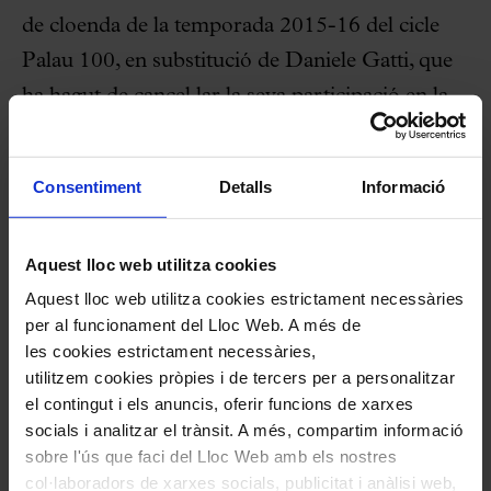
de cloenda de la temporada 2015-16 del cicle
Palau 100, en substitució de Daniele Gatti, que
ha hagut de cancel·lar la seva participació en la
gira europea de l’orquestra per malaltia.
Consentiment
Detalls
Informació
La Wiener Philharmoniker, fundada el 1842 i
reconeguda internacionalment per la seva
personalitat sonora i el seu estil musical, que s’ha
Aquest lloc web utilitza cookies
transmès de generació en generació, es
Aquest lloc web utilitza cookies estrictament necessàries
per al funcionament del Lloc Web. A més de
presentarà al Palau amb el programa previst. Si
les cookies estrictament necessàries,
la darrera vegada que la formació va actuar a
utilitzem cookies pròpies i de tercers per a personalitzar
l’escenari modernista ho va fer amb les
el contingut i els anuncis, oferir funcions de xarxes
socials i analitzar el trànsit. A més, compartim informació
Simfonies núm. 2
i
núm. 4
de Johannes Brahms,
sobre l'ús que faci del Lloc Web amb els nostres
enguany l’orquestra començarà el concert amb
col·laboradors de xarxes socials, publicitat i anàlisi web,