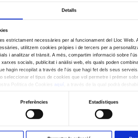
Detalls
kies
kies estrictament necessàries per al funcionament del Lloc Web.
ssàries, utilitzem cookies pròpies i de tercers per a personalitza
ials i analitzar el trànsit. A més, compartim informació sobre l'
 xarxes socials, publicitat i anàlisi web, els quals poden combin
e hagin recopilat a través de l'ús que hagi fet dels seus serveis.
o seleccionar el tipus de cookies que vol permetre i prémer sobr
nostra Política de Cookies
aquí
, a través de la qual podrà deshabil
ment.
Preferències
Estadístiques