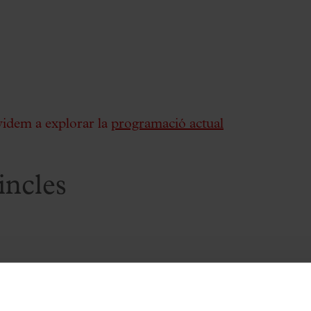
videm a explorar la
programació actual
incles
 Moll de la Fusta de Barcelona. Accés