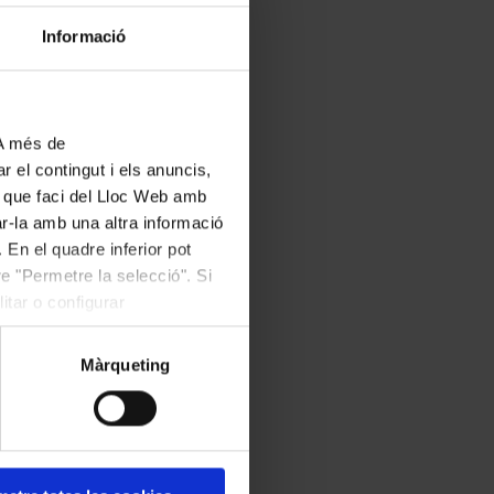
Informació
 A més de
r el contingut i els anuncis,
ús que faci del Lloc Web amb
ar-la amb una altra informació
 En el quadre inferior pot
e "Permetre la selecció". Si
itar o configurar
Màrqueting