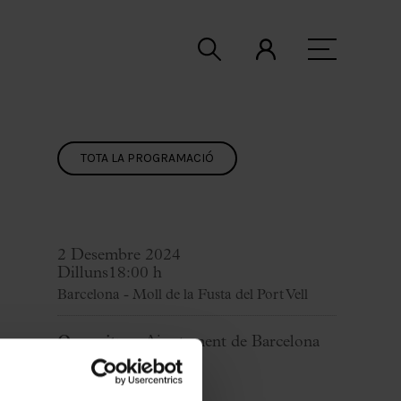
TOTA LA PROGRAMACIÓ
2 Desembre 2024
Dilluns
18:00 h
Barcelona - Moll de la Fusta del Port Vell
Organitza:
Ajuntament de Barcelona