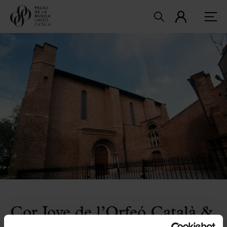
Cor Jove de l’Orfeó Català &