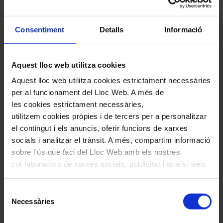
La Maîtrise de Toulouse
Consentiment
Detalls
Informació
Calme des nuits
de Saint-Saëns
Aquest lloc web utilitza cookies
Atenció, aquest concert tindrà lloc a
Aquest lloc web utilitza cookies estrictament necessàries
l’Auditorium Saint-Pierre-des-Cuisines
per al funcionament del Lloc Web. A més de
de Toulouse.
les cookies estrictament necessàries,
utilitzem cookies pròpies i de tercers per a personalitzar
el contingut i els anuncis, oferir funcions de xarxes
socials i analitzar el trànsit. A més, compartim informació
Fitxa artística
sobre l'ús que faci del Lloc Web amb els nostres
col·laboradors de xarxes socials, publicitat i anàlisi web,
Cor Jove de l’Orfeó Català
els quals poden combinar-la amb una altra informació
Pablo Larraz
,
director
que els hagi proporcionat o que hagin recopilat a través
Selecció
de l'ús que hagi fet dels seus serveis. En el quadre
La Maîtrise de Toulouse
Necessàries
de
inferior pot “Permetre totes les cookies” o seleccionar el
consentiment
Mark Opstad,
director