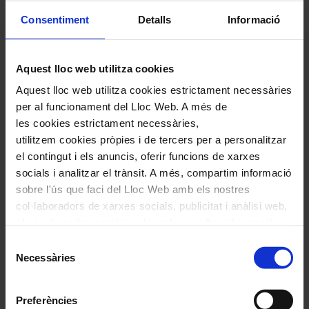
convidem a explorar la
programació actual
Consentiment
Detalls
Informació
Cor de Noies de l’Orfeó
Aquest lloc web utilitza cookies
Aquest lloc web utilitza cookies estrictament necessàries
Català a Dinamarca
per al funcionament del Lloc Web. A més de
les cookies estrictament necessàries,
utilitzem cookies pròpies i de tercers per a personalitzar
Atenció: aquest concert tindrà lloc al
el contingut i els anuncis, oferir funcions de xarxes
socials i analitzar el trànsit. A més, compartim informació
Parc del Tívoli de Copenhaguen, a
sobre l'ús que faci del Lloc Web amb els nostres
Dinamarca.
col·laboradors de xarxes socials, publicitat i anàlisi web,
els quals poden combinar-la amb una altra informació
que els hagi proporcionat o que hagin recopilat a través
Selecció
Fitxa artística
de l'ús que hagi fet dels seus serveis. En el quadre
Necessàries
de
inferior pot “Permetre totes les cookies” o seleccionar el
consentiment
tipus de cookies que vol permetre i prémer sobre
Cor de Noies de l’Orfeó Català
Preferències
"Permetre la selecció". Si vol més informació visiti la