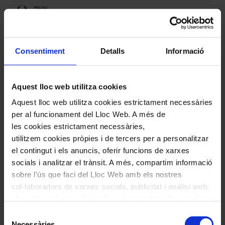
Conferències Beethoven
Consentiment
Detalls
Informació
Aquest lloc web utilitza cookies
En el 250è aniversari del naixement de
Aquest lloc web utilitza cookies estrictament necessàries
Beethoven, el Palau ofereix un autèntic manual
per al funcionament del Lloc Web. A més de
per entendre l’abast sísmic d’un dels grans genis
les cookies estrictament necessàries,
de la història
utilitzem cookies pròpies i de tercers per a personalitzar
el contingut i els anuncis, oferir funcions de xarxes
socials i analitzar el trànsit. A més, compartim informació
sobre l'ús que faci del Lloc Web amb els nostres
col·laboradors de xarxes socials, publicitat i anàlisi web,
els quals poden combinar-la amb una altra informació
Cap activitat disponible actualment
que els hagi proporcionat o que hagin recopilat a través
Selecció
de l'ús que hagi fet dels seus serveis. En el quadre
Necessàries