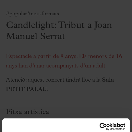
#popular
#nousformats
Candlelight: Tribut a Joan
Manuel Serrat
Espectacle a partir de 8 anys. Els menors de 16
anys han d’anar acompanyats d’un adult.
Atenció: aquest concert tindrà lloc a la
Sala
PETIT PALAU
.
Fitxa artística
Quartet de corda