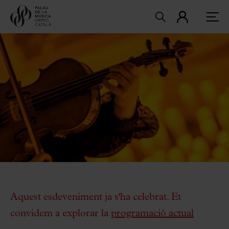
Aquest esdeveniment ja s'ha celebrat. Et
convidem a explorar la
programació actual