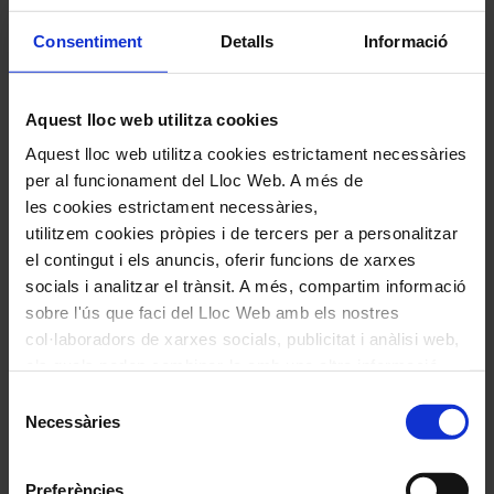
Consentiment
Detalls
Informació
Programa
Aquest lloc web utilitza cookies
Tu Nombre me sabe a hierba
Aquest lloc web utilitza cookies estrictament necessàries
De Cartón Piedra
per al funcionament del Lloc Web. A més de
La Mujer que yo quiero
les cookies estrictament necessàries,
utilitzem cookies pròpies i de tercers per a personalitzar
Penélope
el contingut i els anuncis, oferir funcions de xarxes
Bendita Música
socials i analitzar el trànsit. A més, compartim informació
Lucía
sobre l'ús que faci del Lloc Web amb els nostres
col·laboradors de xarxes socials, publicitat i anàlisi web,
Barquito de Papel
els quals poden combinar-la amb una altra informació
La Saeta
que els hagi proporcionat o que hagin recopilat a través
Selecció
He Andado muchos caminos
de l'ús que hagi fet dels seus serveis. En el quadre
Necessàries
de
inferior pot “Permetre totes les cookies” o seleccionar el
Qué Va a ser de Tí
consentiment
tipus de cookies que vol permetre i prémer sobre
Poco Antes de que den las Diez
Preferències