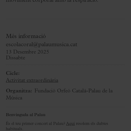
moviment corporal amb la respiració.
Més informació
escolacoral@palaumusica.cat
13 Desembre 2025
Dissabte
Cicle:
Activitat extraordinària
Organitza:
Fundació Orfeó Català-Palau de la
Música
Benvinguda al Palau
És el teu primer concert al Palau?
Aquí
resolem els dubtes
habituals.