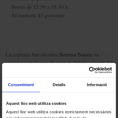
Sessió de 15.30 a 16.30 h.
Aforament: 45 persones
La soprano barcelonina
Serena Sáenz
va
iniciar-se en el cant als cors de l’Orfeó Català del
Palau de la Música Catalana. Formada amb
Anna M. Ollet, va estudiar al Conservatori del
Consentiment
Detalls
Informació
Liceu i va completar el seu mestratge i títol de
Konzertxam en la Hochschule für Musik Hans
Aquest lloc web utilitza cookies
Eisler de Berlín. Ha rebut tres premis a Operalia
Aquest lloc web utilitza cookies estrictament necessàries
2022 i és una de les veus més destacades de la
per al funcionament del Lloc Web. A més de