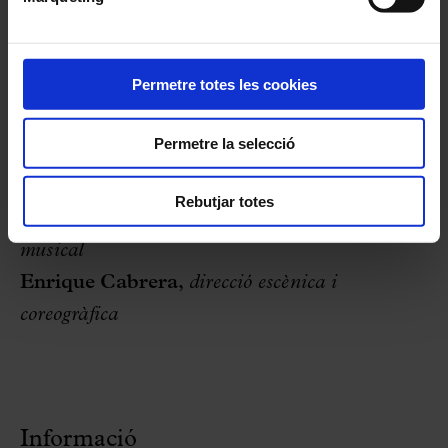
travessera
;
L. Díaz,
oboè i corn anglès
;
G. Salicrú,
clarinet
;
L. Serra,
fagot
;
Permetre totes les cookies
R. Figueras,
trompeta i fiscorn
;
E. Iniesta,
mandolina i altres instruments de
Permetre la selecció
corda pinçada
;
P. Perera,
piano i acordió
;
J. Friedman,
percussió
Rebutjar totes
Eduard Iniesta,
arranjaments i direcció
musical
Enrique Cabrera,
direcció escènica i
coreogràfica
Informació