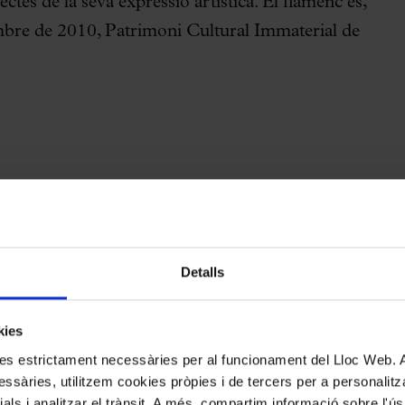
pectes de la seva expressió artística. El flamenc és,
re de 2010, Patrimoni Cultural Immaterial de
ista convidat,
guitarres
ssera
Detalls
Silverio o artista convidat,
cantaores
kies
ía Fernández o Aida Orozco i Azahar
kies estrictament necessàries per al funcionament del Lloc Web.
ssàries, utilitzem cookies pròpies i de tercers per a personalitza
ia,
bailaores
ials i analitzar el trànsit. A més, compartim informació sobre l'