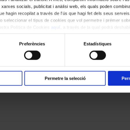
 xarxes socials, publicitat i anàlisi web, els quals poden combin
e hagin recopilat a través de l'ús que hagi fet dels seus serveis.
o seleccionar el tipus de cookies que vol permetre i prémer sobr
nostra Política de Cookies
aquí
, a través de la qual podrà deshabil
ment.
solo de guitarra, caña, seguiriya, bulería
Preferències
Estadístiques
Permetre la selecció
Perm