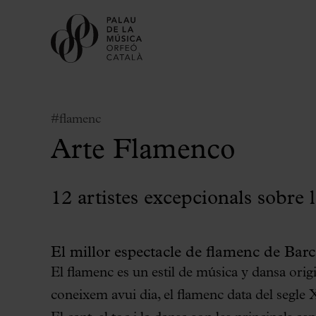
#flamenc
Arte Flamenco
12 artistes excepcionals sobre 
Comprar entrades
Abonaments
El millor espectacle de flamenc de Bar
Regala Palau
El flamenc es un estil de música y dansa orig
Tria el teu moment al Palau
coneixem avui dia, el flamenc data del segle 
Activitats complementàries