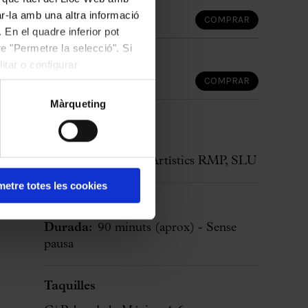
Dimarts
20:00 h
ar-la amb una altra informació
COMPRAR
Sala de Concerts
 En el quadre inferior pot
e "Permetre la selecció". Si
14 Octubre 2026
itar o configurar
Dimecres
20:00 h
COMPRAR
Sala de Concerts
Màrqueting
Cicle:
Arte Flamenco
Organitza:
Events Artístics RMP, SLU
etre totes les cookies
Preus:
de 35 a 60 €
Durada:
90 minuts
(aprox)
- Sense
pausa
Taquilles