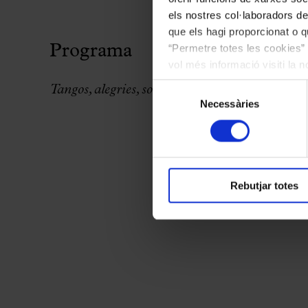
els nostres col·laboradors de
que els hagi proporcionat o qu
“Permetre totes les cookies” 
Programa
vol més informació visiti la 
les cookies en qualsevol mo
Selecció
Tangos, alegries, soleá por bulerías, martinete, 
Necessàries
de
consentiment
Rebutjar totes