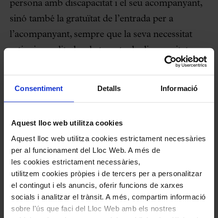
persona amb discapacitat i el seu acompanyant,
sinó també la gratuïtat de l’entrada per a
l’acompanyant, sempre que la seva necessitat
estigui acreditada a la targeta de discapacitat.
Aquesta nova política, que arriba abans de la
Consentiment
Detalls
Informació
celebració del Dia Internacional de les persones
amb discapacitat que se celebrarà el proper 3 de
Aquest lloc web utilitza cookies
desembre, es va presentar el passat 3 de
Aquest lloc web utilitza cookies estrictament necessàries
novembre durant l’acte anual del programa
per al funcionament del Lloc Web. A més de
Apropa Cultura i ja és efectiva en la majoria de
les cookies estrictament necessàries,
tots aquests equipaments i ho serà plenament a
utilitzem cookies pròpies i de tercers per a personalitzar
el contingut i els anuncis, oferir funcions de xarxes
partir de l’1 de gener del 2024.
socials i analitzar el trànsit. A més, compartim informació
sobre l'ús que faci del Lloc Web amb els nostres
D’aquesta manera, s’espera motivar i millorar la