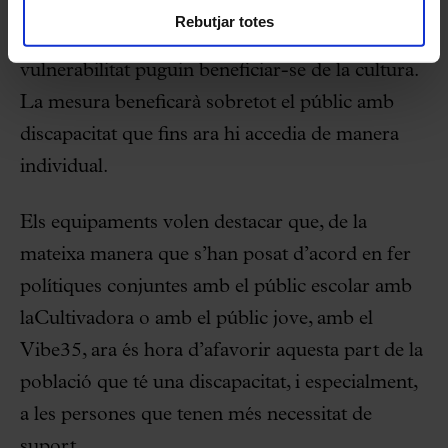
a les entitats socials i de la salut inscrites al
Rebutjar totes
programa per tal que persones en situació de
vulnerabilitat puguin beneficiar-se de la cultura.
La mesura beneficarà sobretot el públic amb
discapacitat que fins ara hi accedia de manera
individual.
Els equipaments volen destacar que, de la
mateixa manera que s’han posat d’acord en fer
polítiques conjuntes amb el públic escolar amb
laCultivadora o amb el públic jove, amb el
Vibe35, ara és hora d’afavorir aquesta part de la
població que té una discapacitat, i especialment,
a les persones que tenen més necessitat de
suport.