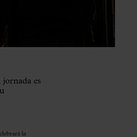
 jornada es
au
elebrarà la