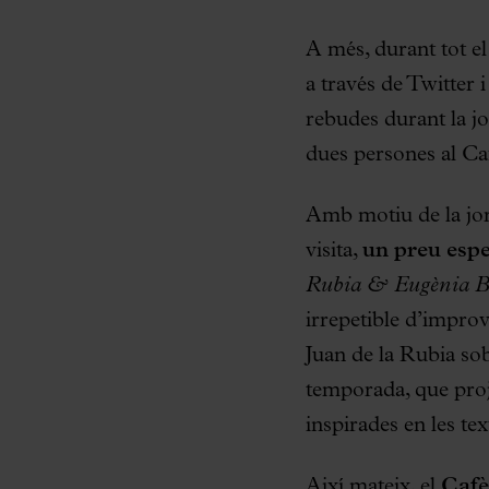
A més, durant tot e
a través de Twitter
rebudes durant la jo
dues persones al Caf
Amb motiu de la jor
visita,
un preu espe
Rubia & Eugènia Bal
irrepetible d’impro
Juan de la Rubia sob
temporada, que proje
inspirades en les text
Així mateix, el
Cafè