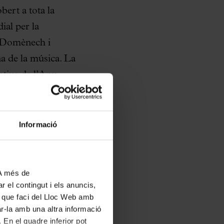
ert a tota la
ial per la
s Domènech i
na de la música. La
tius de l’Any
e.
net a través del
Informació
simbòlic
d’1 euro
.
ació de les quals es
 la Música
 A més de
r el contingut i els anuncis,
ús que faci del Lloc Web amb
ar-la amb una altra informació
els visitants podran
 En el quadre inferior pot