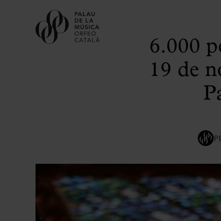
6.000 p
19 de n
P
P