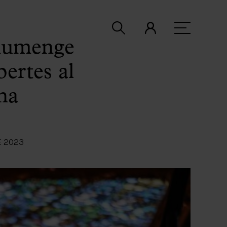
diumenge
ertes al
na
E 2023