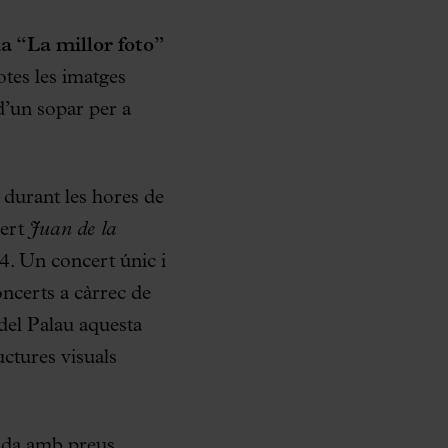
da “La millor foto”
tes les imatges
d’un sopar per a
 durant les hores de
cert
Juan de la
4. Un concert únic i
ncerts a càrrec de
 del Palau aquesta
uctures visuals
ada amb preus