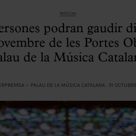
Notícies
ersones podran gaudir 
ovembre de les Portes Ob
alau de la Música Catala
ER
PREMSA — PALAU DE LA MÚSICA CATALANA
·
31 OCTUBR