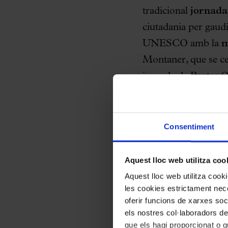
tradicional
jornada
ciutadania per gaudir
UNESCO amb la
m
Montaner, que se cel
jornada de Portes 
Domènech i Montaner
Les entrades per a 
Consentiment
web del Palau o bé 
En total es posara
Aquest lloc web utilitza coo
destinarà íntegrame
Aquest lloc web utilitza coo
Catalana
.
les cookies estrictament nece
oferir funcions de xarxes soc
els nostres col·laboradors de
En aquesta jornada 
que els hagi proporcionat o qu