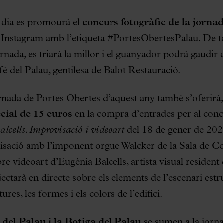
l dia es promourà el
concurs fotogràfic de la jorna
 i Instagram amb l’etiqueta #PortesObertesPalau. De to
rnada, es triarà la millor i el guanyador podrà gaudir 
è del Palau, gentilesa de Balot Restauració.
nada de Portes Obertes d’aquest any també s’oferirà,
cial de 15 euros
en la compra d’entrades per al con
cells. Improvisació i videoart
del 18 de gener de 202
visació amb l’imponent orgue Walcker de la Sala de Co
re videoart d’Eugènia Balcells, artista visual resident
ctarà en directe sobre els elements de l’escenari estr
ures, les formes i els colors de l’edifici.
 del Palau i la Botiga del Palau
se sumen a la jorn