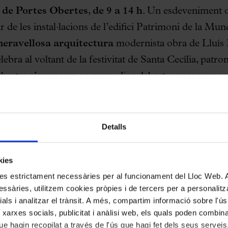
 de Portes Obertes
,
de 9 a 14 h
. Un esdeveniment ob
 de les instal·lacions de l’edifici Patrimoni de la Mund
eravellosa arquitectura
modernista obra de Lluí
ebra al voltant de la festivitat de Santa Cecília, patro
Obertes s’emmarca enguany dins del actes commemora
, amb motiu del centenari de la mort de l’arquitect
les
#PortesObertesPalau
es poden adquirir per inter
Detalls
presencialment a les Taquilles del Palau, per un preu 
n a disposició del públic 6.000 entrades,
la recapt
kies
nt a
Palau Vincles
, el
projecte social del Palau de
kies estrictament necessàries per al funcionament del Lloc Web.
ssàries, utilitzem cookies pròpies i de tercers per a personalitza
ials i analitzar el trànsit. A més, compartim informació sobre l'
 xarxes socials, publicitat i anàlisi web, els quals poden combin
festiva,
durant 5 hores
i en un
format d’itinerari
, 
e hagin recopilat a través de l'ús que hagi fet dels seus serveis.