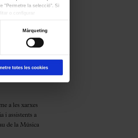
erts i
e "Permetre la selecció". Si
da a la planta
itar o configurar
el jardí de columnes,
Màrqueting
aracterístic de
Plaça,
que es
ncurs Internacional
ar i convertir-se en
etre totes les cookies
me a les xarxes
 i assistents a
lau de la Música