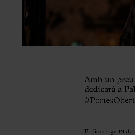
Amb un preu s
dedicarà a Pal
#PortesObert
El diumenge
19 de