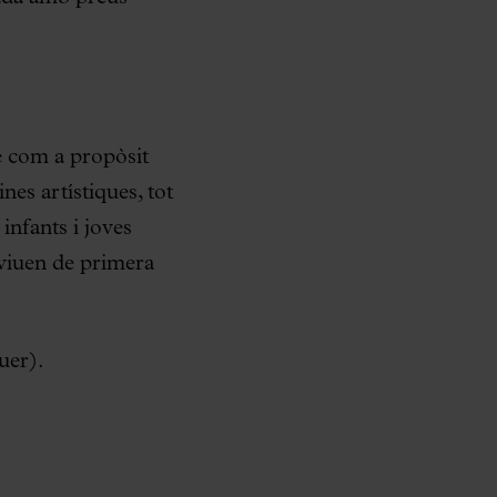
té com a propòsit
ines artístiques, tot
infants i joves
i viuen de primera
uer).