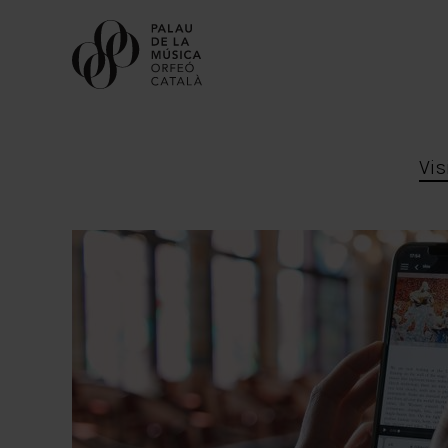
Vis
Visits and tickets
Discover The Palau
Practical information