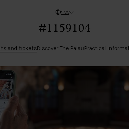
中文
#1159104
its and tickets
Discover The Palau
Practical informa