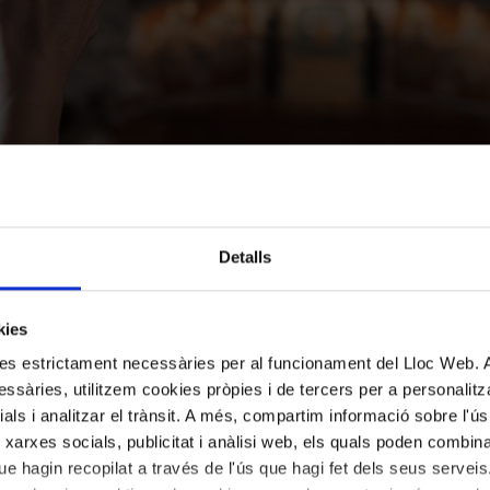
Detalls
kies
kies estrictament necessàries per al funcionament del Lloc Web.
ssàries, utilitzem cookies pròpies i de tercers per a personalitza
ials i analitzar el trànsit. A més, compartim informació sobre l'
法语、意大利语、韩语、德语、中文、葡萄牙语
 xarxes socials, publicitat i anàlisi web, els quals poden combin
e hagin recopilat a través de l'ús que hagi fet dels seus serveis.