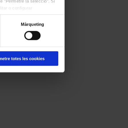
e "Permetre la selecció". Si
itar o configurar
规划参观：
Màrqueting
如何前往音乐宫
在哪里可以买票
参观规定
无障碍设施
etre totes les cookies