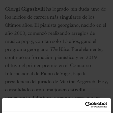
Giorgi Gigashvili
ha logrado, sin duda, uno de
los inicios de carrera más singulares de los
últimos años. El pianista georgiano, nacido en el
año 2000, comenzó realizando arreglos de
música pop y, con tan solo 13 años, ganó el
programa georgiano
The Voice
. Paralelamente,
continuó su formación pianística y en 2019
obtuvo el primer premio en el Concurso
Internacional de Piano de Vigo, bajo la
presidencia del jurado de Martha Argerich. Hoy,
consolidado como una
joven estrella
emergente del piano europeo
, presenta un
programa de alto nivel con
Scarlatti y Chopin
,