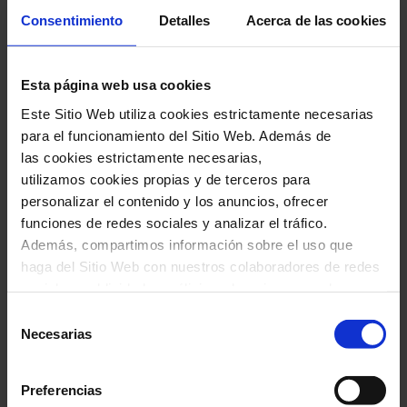
un estreno de
Nino Beridze
, obras de
Lili
Consentimiento
Detalles
Acerca de las cookies
Boulanger
y el brillante
Miroirs
de Ravel
, que
despliega todo su potencial expresivo y
Esta página web usa cookies
colorista.
Este Sitio Web utiliza cookies estrictamente necesarias
para el funcionamiento del Sitio Web. Además de
las cookies estrictamente necesarias,
utilizamos cookies propias y de terceros para
personalizar el contenido y los anuncios, ofrecer
funciones de redes sociales y analizar el tráfico.
Además, compartimos información sobre el uso que
haga del Sitio Web con nuestros colaboradores de redes
sociales, publicidad y análisis web, quienes pueden
combinarla con otra información que les haya
Selección
proporcionado o que hayan recopilado a través del uso
Necesarias
de
Ficha artística
que haya hecho de sus servicios. En el cuadro inferior
consentimiento
puede “Permitir todas las cookies” o seleccionar el tipo
Giorgi Gigashvili
,
piano
Preferencias
de cookies que quiere permitir y pulsar sobre "Permitir la