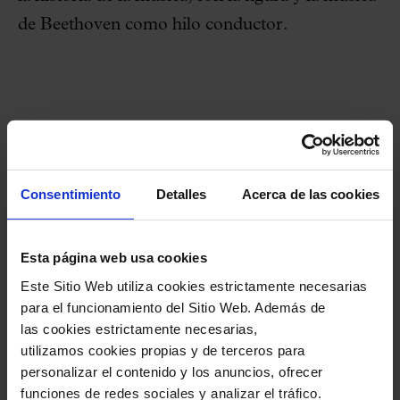
de Beethoven como hilo conductor.
Consentimiento
Detalles
Acerca de las cookies
Potenciar el Coro Juvenil y el
Esta página web usa cookies
Coro Infantil del proyecto
Este Sitio Web utiliza cookies estrictamente necesarias
Clavé XXI
para el funcionamiento del Sitio Web. Además de
las cookies estrictamente necesarias,
utilizamos cookies propias y de terceros para
Clavé XXI se ha propuesto
potenciar el Cor
personalizar el contenido y los anuncios, ofrecer
Juvenil Clavé XXI y el Cor Infantil Clavé
funciones de redes sociales y analizar el tráfico.