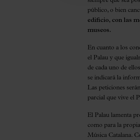
siempre que sea posi
público, o bien can
edificio, con las 
museos.
En cuanto a los con
el Palau y que igual
de cada uno de ello
se indicará la infor
Las peticiones será
parcial que vive el 
El Palau lamenta pro
como para la propia 
Música Catalana. Co