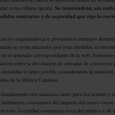
ble, también se valora la opción de emitir en streamin
celar como última opción.
Se mantendrán, sin embarg
medidas sanitarias y de seguridad que rige la nor
ciertos organizados por promotores externos durant
mente se verán afectados por estas medidas, se inform
s en el apartado correspondiente de la web. Asimismo,
mación sobre la devolución de entradas de conciertos 
n atendidas lo antes posible, considerando la situació
Palau de la Música Catalana.
fundamente esta situación, tanto para los artistas y e
institución, conscientes del impacto del nuevo cierre 
n todo, la entidad continuará cerca del público y de t