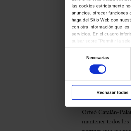
las cookies estrictamente nec
anuncios, ofrecer funciones 
haga del Sitio Web con nuest
con otra información que les
Las visitas al
servicios. En el cuadro infer
pulsar sobre "Permitir la sel
medidas sanit
podrá deshabilitar o configur
Selección
museos
Necesarias
de
consentimiento
Debido a las nuevas
contención de la 
Rechazar todas
conciertos y las 
octubre y hasta e
Orfeó Catalán-Palau
mantener todos los