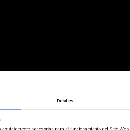
Detalles
r listado de conciertos afectados
AQU
s
es estrictamente necesarias para el funcionamiento del Sitio We