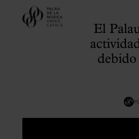
El Pala
activida
debido 
P