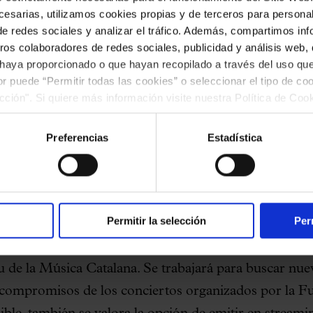
esarias, utilizamos cookies propias y de terceros para personali
de redes sociales y analizar el tráfico. Además, compartimos in
ros colaboradores de redes sociales, publicidad y análisis web
 haya proporcionado o que hayan recopilado a través del uso q
 edificio se podrán continuar ofrecien
ior puede “Permitir todas las cookies” o seleccionar el tipo de co
ección". Si quiere más información visite nuestra Política de Co
arias y de seguridad que rige la norma
ar las cookies en cualquier momento.”.
Preferencias
Estadística
 medidas anunciadas hoy por el Gobierno de la Gener
COVID-19,
el Palau de la Música Catalana pospone
Permitir la selección
Per
actividades musicales complementarias a partir 
l 24 de noviembre
, según ha decidido hoy el Patrona
 de la Música Catalana. Se trabajará para buscar nue
 compromisos de los conciertos organizados por l